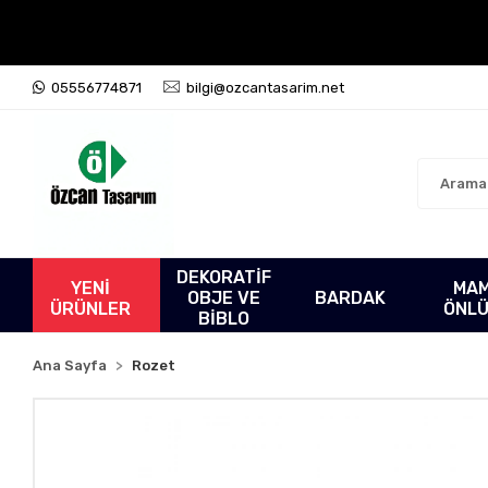
05556774871
bilgi@ozcantasarim.net
DEKORATİF
YENİ
MA
OBJE VE
BARDAK
ÜRÜNLER
ÖNL
BİBLO
Ana Sayfa
Rozet