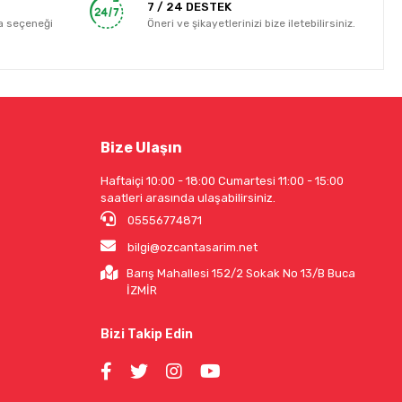
7 / 24 DESTEK
a seçeneği
Öneri ve şikayetlerinizi bize iletebilirsiniz.
Bize Ulaşın
Haftaiçi 10:00 - 18:00 Cumartesi 11:00 - 15:00
saatleri arasında ulaşabilirsiniz.
05556774871
bilgi@ozcantasarim.net
Barış Mahallesi 152/2 Sokak No 13/B Buca
İZMİR
Bizi Takip Edin