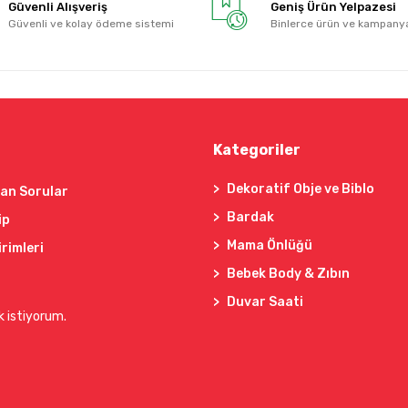
Güvenli Alışveriş
Geniş Ürün Yelpazesi
Güvenli ve kolay ödeme sistemi
Binlerce ürün ve kampany
Kategoriler
Dekoratif Obje ve Biblo
lan Sorular
Bardak
ip
Mama Önlüğü
irimleri
Bebek Body & Zıbın
Duvar Saati
k istiyorum.