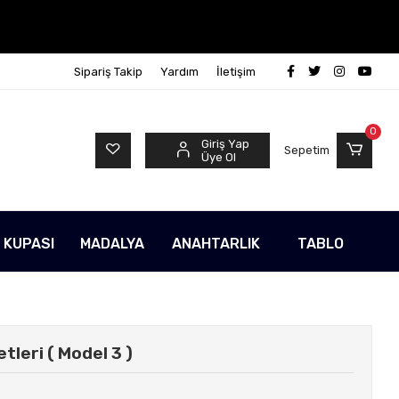
Sipariş Takip
Yardım
İletişim
0
Giriş Yap
Sepetim
Üye Ol
 KUPASI
MADALYA
ANAHTARLIK
TABLO
tleri ( Model 3 )