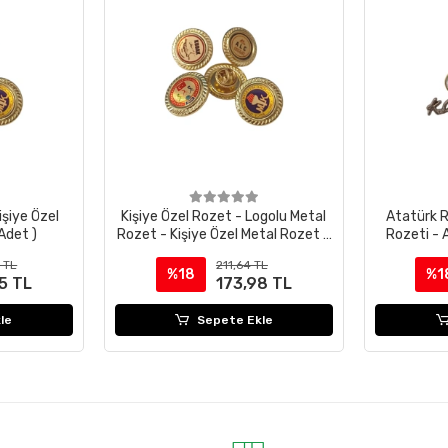
işiye Özel
Kişiye Özel Rozet - Logolu Metal
Atatürk R
Adet )
Rozet - Kişiye Özel Metal Rozet -
Rozeti -
Logolu Rozet
4 TL
211,64 TL
%18
%1
5 TL
173,98 TL
le
Sepete Ekle