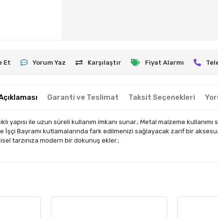
e Et
Yorum Yaz
Karşılaştır
Fiyat Alarmı
Tel
Açıklaması
Garanti ve Teslimat
Taksit Seçenekleri
Yor
ı yapısı ile uzun süreli kullanım imkanı sunar.; Metal malzeme kullanımı 
ı ile İşçi Bayramı kutlamalarında fark edilmenizi sağlayacak zarif bir aksesu
sel tarzınıza modern bir dokunuş ekler.;