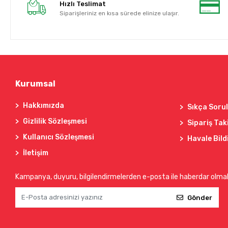
Hızlı Teslimat
Siparişleriniz en kısa sürede elinize ulaşır.
Kurumsal
Hakkımızda
Sıkça Soru
Gizlilik Sözleşmesi
Sipariş Tak
Kullanıcı Sözleşmesi
Havale Bild
İletişim
Kampanya, duyuru, bilgilendirmelerden e-posta ile haberdar olma
Gönder