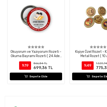
Okuyorum ve Yazıyorum Rozeti -
Kişiye Özel Rozet - K
Okuma Bayramı Rozeti ( 24 Adet
Metal Rozet ( 10 
)
866,84 TL
1.531,7
%19
%49
699,36 TL
775,3
Sepete Ekle
Sepete Ek