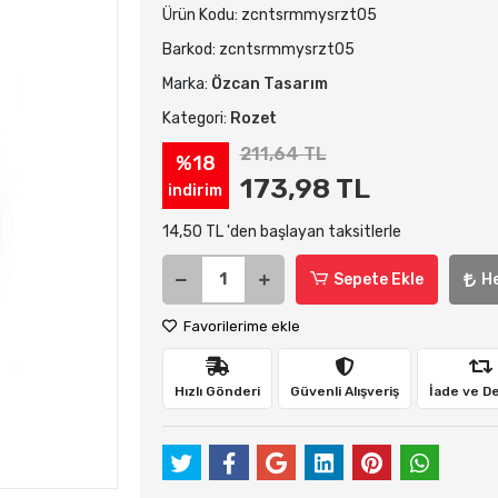
Ürün Kodu:
zcntsrmmysrzt05
Barkod:
zcntsrmmysrzt05
Marka:
Özcan Tasarım
Kategori:
Rozet
211,64 TL
%18
173,98 TL
indirim
14,50 TL 'den başlayan taksitlerle
Sepete Ekle
H
Favorilerime ekle
Hızlı Gönderi
Güvenli Alışveriş
İade ve D