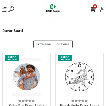
0
Duvar Saati
Filtreleme
Sıralama
KARGO
KARGO
BEDAVA
BEDAVA
Kişiye Özel Duvar Saati -
Timsah Model Duvar Saati -