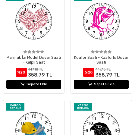
Parmak İzi Model Duvar Saati
Kuaför Saati - Kuaförlü Duvar
- Kalpli Saat
Saati
447,18 TL
447,18 TL
%20
%20
358,79 TL
358,79 TL
Sepete Ekle
Sepete Ekle
KARGO
KARGO
BEDAVA
BEDAVA