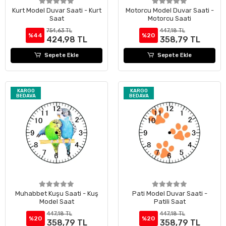
Kurt Model Duvar Saati - Kurt
Motorcu Model Duvar Saati -
Saat
Motorcu Saati
754,63 TL
447,18 TL
%44
%20
424,98 TL
358,79 TL
Sepete Ekle
Sepete Ekle
KARGO
KARGO
BEDAVA
BEDAVA
Muhabbet Kuşu Saati - Kuş
Pati Model Duvar Saati -
Model Saat
Patili Saat
447,18 TL
447,18 TL
%20
%20
358,79 TL
358,79 TL