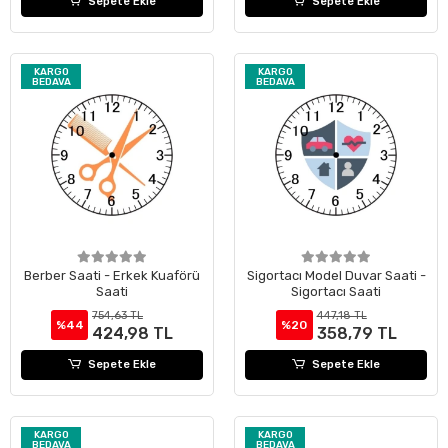
Sepete Ekle
Sepete Ekle
KARGO
KARGO
BEDAVA
BEDAVA
Berber Saati - Erkek Kuaförü
Sigortacı Model Duvar Saati -
Saati
Sigortacı Saati
754,63 TL
447,18 TL
%44
%20
424,98 TL
358,79 TL
Sepete Ekle
Sepete Ekle
KARGO
KARGO
BEDAVA
BEDAVA