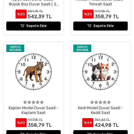
Büyük Boy Duvar Saati ( 27
Timsah Saat
cm Çapında )
681,18 TL
447,18 TL
%20
%20
542,39 TL
358,79 TL
Sepete Ekle
Sepete Ekle
KARGO
KARGO
BEDAVA
BEDAVA
Kaplan Model Duvar Saati -
Kedi Model Duvar Saati -
Kaplanlı Saat
Kedili Saat
447,18 TL
754,63 TL
%20
%44
358,79 TL
424,98 TL