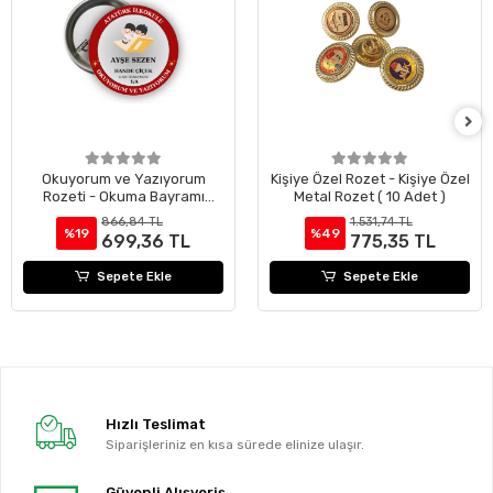
Okuyorum ve Yazıyorum
Kişiye Özel Rozet - Kişiye Özel
Rozeti - Okuma Bayramı
Metal Rozet ( 10 Adet )
Rozeti ( 24 Adet )
866,84 TL
1.531,74 TL
%19
%49
699,36 TL
775,35 TL
Sepete Ekle
Sepete Ekle
Hızlı Teslimat
Siparişleriniz en kısa sürede elinize ulaşır.
Güvenli Alışveriş