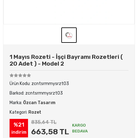
1 Mayıs Rozeti - İşçi Bayramı Rozetleri (
20 Adet ) - Model 2
Ürün Kodu:
zcntsrmmysrzt03
Barkod:
zcntsrmmysrzt03
Marka:
Özcan Tasarım
Kategori:
Rozet
835,64 TL
%21
KARGO
663,58 TL
BEDAVA
indirim