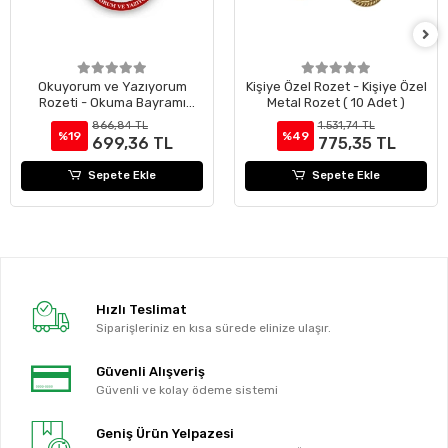
Okuyorum ve Yazıyorum
Kişiye Özel Rozet - Kişiye Özel
Rozeti - Okuma Bayramı
Metal Rozet ( 10 Adet )
Rozeti ( 24 Adet )
866,84 TL
1.531,74 TL
%19
%49
699,36 TL
775,35 TL
Sepete Ekle
Sepete Ekle
Hızlı Teslimat
Siparişleriniz en kısa sürede elinize ulaşır.
Güvenli Alışveriş
Güvenli ve kolay ödeme sistemi
Geniş Ürün Yelpazesi