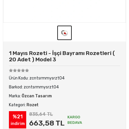
1 Mayıs Rozeti - İşçi Bayramı Rozetleri (
20 Adet ) Model 3
Ürün Kodu:
zcntsrmmysrzt04
Barkod:
zcntsrmmysrzt04
Marka:
Özcan Tasarım
Kategori:
Rozet
835,64 TL
%21
KARGO
663,58 TL
BEDAVA
indirim