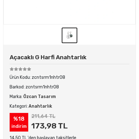
Açacaklı G Harfi Anahtarlık
Ürün Kodu:
zcntsrm1nhtr08
Barkod:
zcntsrm1nhtr08
Marka:
Özcan Tasarım
Kategori:
Anahtarlık
211,64 TL
%18
173,98 TL
indirim
14,50 TL 'den başlayan taksitlerle