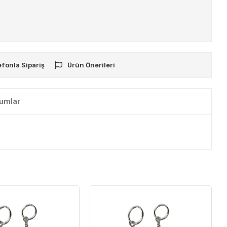
efonla Sipariş
Ürün Önerileri
umlar