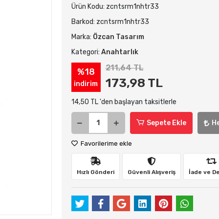
Ürün Kodu:
zcntsrm1nhtr33
Barkod:
zcntsrm1nhtr33
Marka:
Özcan Tasarım
Kategori:
Anahtarlık
211,64 TL
%18
173,98 TL
indirim
14,50 TL 'den başlayan taksitlerle
Sepete Ekle
H
Favorilerime ekle
Hızlı Gönderi
Güvenli Alışveriş
İade ve D