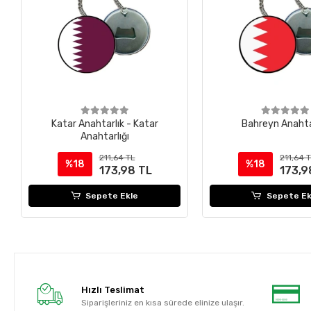
Katar Anahtarlık - Katar
Bahreyn Anahtar
Anahtarlığı
211,64 TL
211,64 
%18
%18
173,98 TL
173,9
Sepete Ekle
Sepete Ek
Hızlı Teslimat
Siparişleriniz en kısa sürede elinize ulaşır.