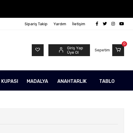
Sipariş Takip
Yardım
İletişim
0
Giriş Yap
Sepetim
Üye Ol
 KUPASI
MADALYA
ANAHTARLIK
TABLO