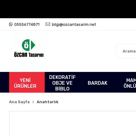
05556774871
bilgi@ozcantasarim.net
DEKORATİF
YENİ
MA
OBJE VE
BARDAK
ÜRÜNLER
ÖNL
BİBLO
Ana Sayfa
Anahtarlık