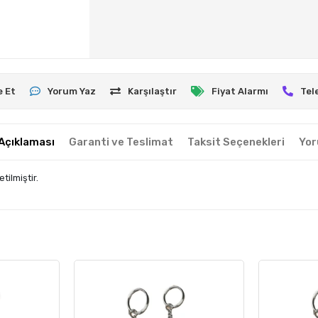
e Et
Yorum Yaz
Karşılaştır
Fiyat Alarmı
Tel
Açıklaması
Garanti ve Teslimat
Taksit Seçenekleri
Yor
tilmiştir.