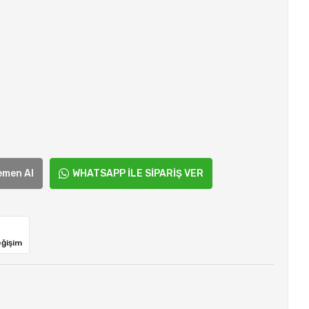
emen Al
WHATSAPP İLE SİPARİŞ VER
eğişim