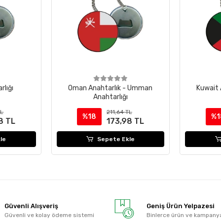
lığı
Oman Anahtarlık - Umman
Kuwait 
Anahtarlığı
TL
211,64 TL
%18
%1
8 TL
173,98 TL
le
Sepete Ekle
Güvenli Alışveriş
Geniş Ürün Yelpazesi
Güvenli ve kolay ödeme sistemi
Binlerce ürün ve kampany