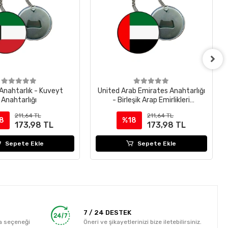
Anahtarlık - Kuveyt
United Arab Emirates Anahtarlığı
Anahtarlığı
- Birleşik Arap Emirlikleri
Anahtarlığı
211,64 TL
211,64 TL
8
%18
173,98 TL
173,98 TL
Sepete Ekle
Sepete Ekle
7 / 24 DESTEK
a seçeneği
Öneri ve şikayetlerinizi bize iletebilirsiniz.