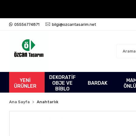
05556774871
bilgi@ozcantasarim.net
DEKORATİF
YENİ
MA
OBJE VE
BARDAK
ÜRÜNLER
ÖNL
BİBLO
Ana Sayfa
Anahtarlık