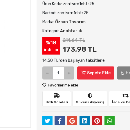
Ürün Kodu:
zcntsrm1nhtr25
Barkod:
zcntsrm1nhtr25
Marka:
Özcan Tasarım
Kategori:
Anahtarlık
211,64 TL
%18
173,98 TL
indirim
14,50 TL 'den başlayan taksitlerle
Sepete Ekle
H
Favorilerime ekle
Hızlı Gönderi
Güvenli Alışveriş
İade ve D