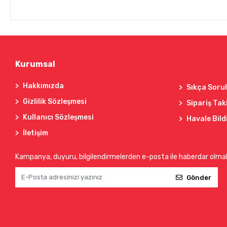
Kurumsal
Hakkımızda
Sıkça Soru
Gizlilik Sözleşmesi
Sipariş Tak
Kullanıcı Sözleşmesi
Havale Bild
İletişim
Kampanya, duyuru, bilgilendirmelerden e-posta ile haberdar olma
Gönder