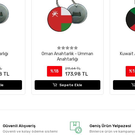
lığı
Oman Anahtarlık - Umman
Kuwait 
Anahtarlığı
TL
211,64 TL
%18
%1
8 TL
173,98 TL
le
Sepete Ekle
Güvenli Alışveriş
Geniş Ürün Yelpazesi
Güvenli ve kolay ödeme sistemi
Binlerce ürün ve kampany