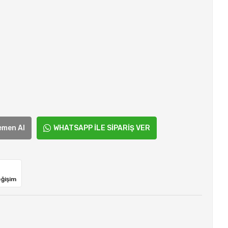
emen Al
WHATSAPP İLE SİPARİŞ VER
eğişim