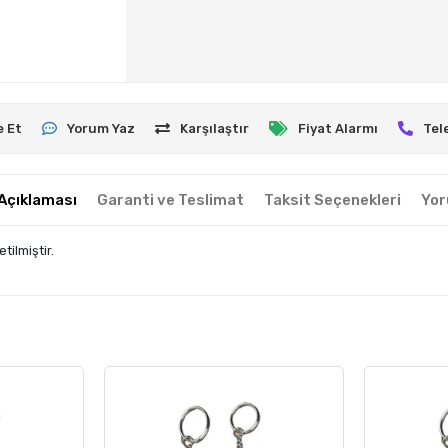
e Et
Yorum Yaz
Karşılaştır
Fiyat Alarmı
Tel
Açıklaması
Garanti ve Teslimat
Taksit Seçenekleri
Yor
tilmiştir.