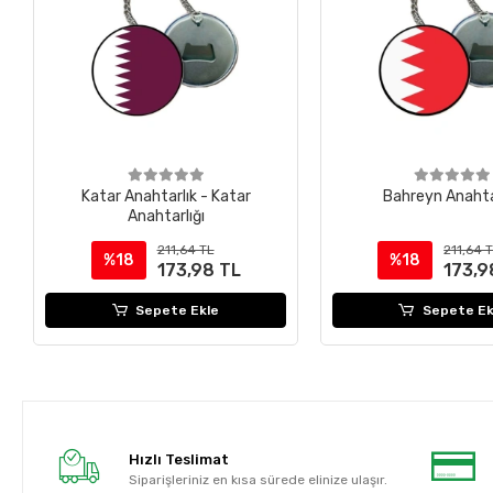
Katar Anahtarlık - Katar
Bahreyn Anahtar
Anahtarlığı
211,64 TL
211,64 
%18
%18
173,98 TL
173,9
Sepete Ekle
Sepete Ek
Hızlı Teslimat
Siparişleriniz en kısa sürede elinize ulaşır.