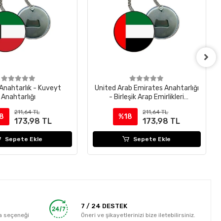
Anahtarlık - Kuveyt
United Arab Emirates Anahtarlığı
Anahtarlığı
- Birleşik Arap Emirlikleri
Anahtarlığı
211,64 TL
211,64 TL
8
%18
173,98 TL
173,98 TL
Sepete Ekle
Sepete Ekle
7 / 24 DESTEK
a seçeneği
Öneri ve şikayetlerinizi bize iletebilirsiniz.