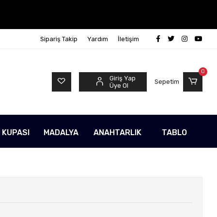
Sipariş Takip
Yardım
İletişim
0
Giriş Yap
Sepetim
Üye Ol
 KUPASI
MADALYA
ANAHTARLIK
TABLO