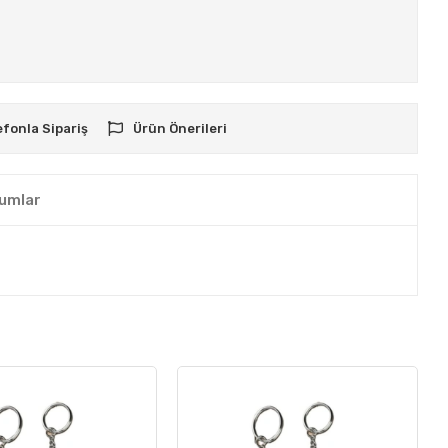
efonla Sipariş
Ürün Önerileri
umlar