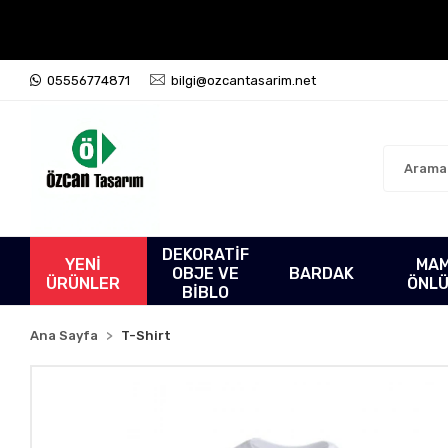
05556774871
bilgi@ozcantasarim.net
DEKORATİF
YENİ
MA
OBJE VE
BARDAK
ÜRÜNLER
ÖNL
BİBLO
Ana Sayfa
T-Shirt