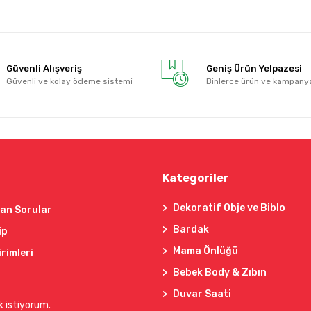
Güvenli Alışveriş
Geniş Ürün Yelpazesi
Güvenli ve kolay ödeme sistemi
Binlerce ürün ve kampany
Kategoriler
Dekoratif Obje ve Biblo
lan Sorular
Bardak
ip
Mama Önlüğü
irimleri
Bebek Body & Zıbın
Duvar Saati
k istiyorum.