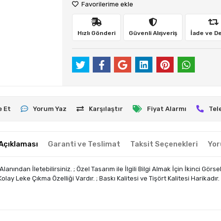
Favorilerime ekle
Hızlı Gönderi
Güvenli Alışveriş
İade ve D
e Et
Yorum Yaz
Karşılaştır
Fiyat Alarmı
Tel
Açıklaması
Garanti ve Teslimat
Taksit Seçenekleri
Yor
dan İletebilirsiniz. ; Özel Tasarım ile İlgili Bilgi Almak İçin İkinci Görsel
ay Leke Çıkma Özelliği Vardır. ; Baskı Kalitesi ve Tişört Kalitesi Harikadır.