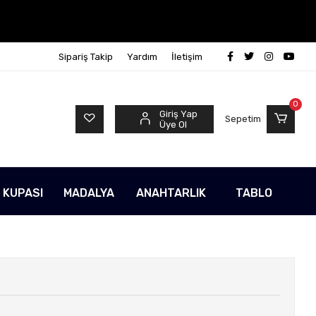
Sipariş Takip
Yardım
İletişim
0
Giriş Yap
Sepetim
Üye Ol
 KUPASI
MADALYA
ANAHTARLIK
TABLO