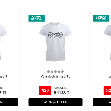
KARGO
KARGO
BEDAVA
BEDAVA
işört
Voleybolcu Tişörtü
Fu
TL
679,64 TL
%20
%
8 TL
541,18 TL
le
Sepete Ekle