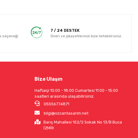
7 / 24 DESTEK
a seçeneği
Öneri ve şikayetlerinizi bize iletebilirsiniz.
Bize Ulaşın
Haftaiçi 10:00 - 18:00 Cumartesi 11:00 - 15:00
saatleri arasında ulaşabilirsiniz.
05556774871
bilgi@ozcantasarim.net
Barış Mahallesi 152/2 Sokak No 13/B Buca
İZMİR