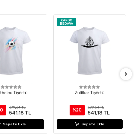
KARGO
BEDAVA
tbolcu Tişörtü
Zülfikar Tişörtü
679,64 TL
679,64 TL
20
%20
541,18 TL
541,18 TL
Sepete Ekle
Sepete Ekle