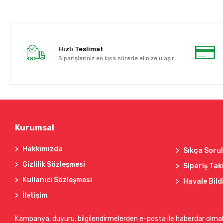
Hızlı Teslimat
Siparişleriniz en kısa sürede elinize ulaşır.
Kurumsal
Hakkımızda
Sıkça Soru
Gizlilik Sözleşmesi
Sipariş Tak
Kullanıcı Sözleşmesi
Havale Bild
İletişim
Kampanya, duyuru, bilgilendirmelerden e-posta ile haberdar olma