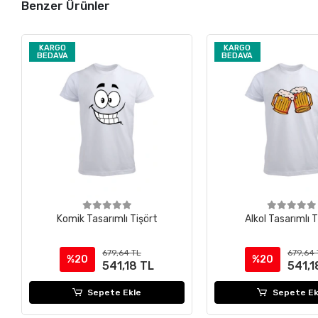
Benzer Ürünler
KARGO
KARGO
BEDAVA
BEDAVA
Komik Tasarımlı Tişört
Alkol Tasarımlı T
679,64 TL
679,64 
%20
%20
541,18 TL
541,1
Sepete Ekle
Sepete Ek