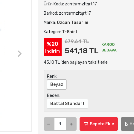
Ürün Kodu:
zcntsrmzltşrt17
Barkod:
zcntsrmzltşrt17
Marka:
Özcan Tasarım
Kategori:
T-Shirt
679,64 TL
%20
KARGO
541,18 TL
BEDAVA
indirim
45,10 TL 'den başlayan taksitlerle
Renk:
Beyaz
Beden:
Battal Standart
Sepete Ekle
H