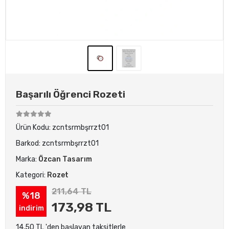
Başarılı Öğrenci Rozeti
Ürün Kodu:
zcntsrmbşrrzt01
Barkod:
zcntsrmbşrrzt01
Marka:
Özcan Tasarım
Kategori:
Rozet
211,64 TL
%18
173,98 TL
indirim
14,50 TL 'den başlayan taksitlerle