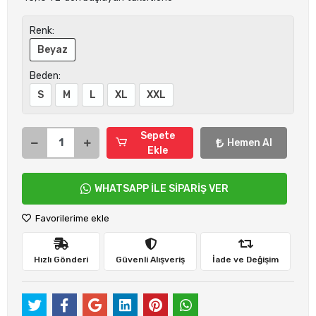
Renk:
Beyaz
Beden:
S
M
L
XL
XXL
Sepete
Hemen Al
Ekle
WHATSAPP İLE SİPARİŞ VER
Favorilerime ekle
Hızlı Gönderi
Güvenli Alışveriş
İade ve Değişim