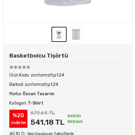
Basketbolcu Tişörtü
Ürün Kodu:
zcntsrmzltşrt24
Barkod:
zcntsrmzltşrt24
Marka:
Özcan Tasarım
Kategori:
T-Shirt
679,64 TL
%20
KARGO
541,18 TL
BEDAVA
indirim
45,10 TL 'den başlayan taksitlerle