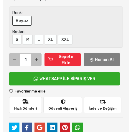
Renk:
Beyaz
Beden:
S
M
L
XL
XXL
Sepete
Hemen Al
Ekle
WHATSAPP İLE SİPARİŞ VER
Favorilerime ekle
Hızlı Gönderi
Güvenli Alışveriş
İade ve Değişim