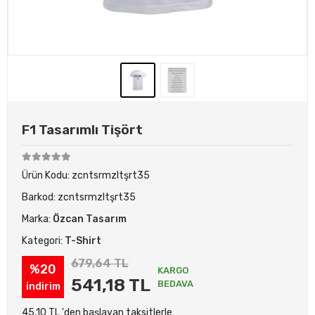
F1 Tasarımlı Tişört
Ürün Kodu:
zcntsrmzltşrt35
Barkod:
zcntsrmzltşrt35
Marka:
Özcan Tasarım
Kategori:
T-Shirt
679,64 TL
%20
KARGO
541,18 TL
BEDAVA
indirim
45,10 TL 'den başlayan taksitlerle