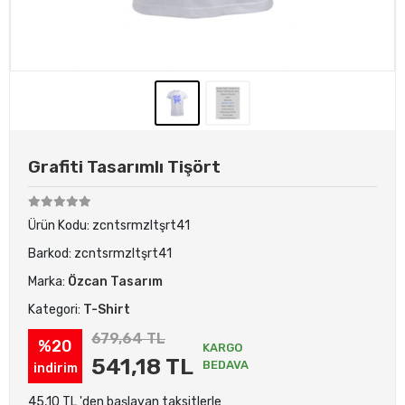
Grafiti Tasarımlı Tişört
Ürün Kodu:
zcntsrmzltşrt41
Barkod:
zcntsrmzltşrt41
Marka:
Özcan Tasarım
Kategori:
T-Shirt
679,64 TL
%20
KARGO
541,18 TL
BEDAVA
indirim
45,10 TL 'den başlayan taksitlerle