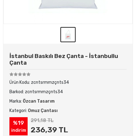
İstanbul Baskılı Bez Çanta - İstanbullu
Çanta
Ürün Kodu:
zcntsrmmzçnts34
Barkod:
zcntsrmmzçnts34
Marka:
Özcan Tasarım
Kategori:
Omuz Çantası
291,18 TL
%19
236,39 TL
indirim