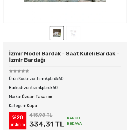
İzmir Model Bardak - Saat Kuleli Bardak -
İzmir Bardağı
Ürün Kodu:
zcntsrmkpbrdk60
Barkod:
zcntsrmkpbrdk60
Marka:
Özcan Tasarım
Kategori:
Kupa
415,98 TL
%20
KARGO
334,31 TL
BEDAVA
indirim