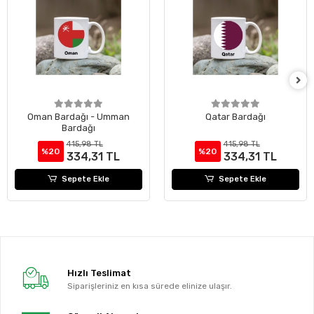
Oman Bardağı - Umman
Qatar Bardağı
Bardağı
415,98 TL
415,98 TL
%20
%20
334,31 TL
334,31 TL
Sepete Ekle
Sepete Ekle
Hızlı Teslimat
Siparişleriniz en kısa sürede elinize ulaşır.