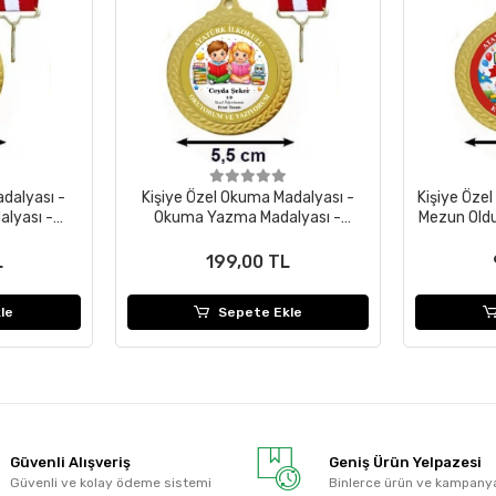
dalyası -
Kişiye Özel Okuma Madalyası -
Kişiye Öze
lyası -
Okuma Yazma Madalyası -
Mezun Oldu
24 Adet )
Öğrenci Madalyası
Mada
L
199,00 TL
le
Sepete Ekle
Güvenli Alışveriş
Geniş Ürün Yelpazesi
Güvenli ve kolay ödeme sistemi
Binlerce ürün ve kampany