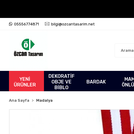
05556774871
bilgi@ozcantasarim.net
DEKORATİF
YENİ
MA
OBJE VE
BARDAK
ÜRÜNLER
ÖNL
BİBLO
Ana Sayfa
Madalya