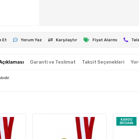
e Et
Yorum Yaz
Karşılaştır
Fiyat Alarmı
Tel
Açıklaması
Garanti ve Teslimat
Taksit Seçenekleri
Yor
kıdır.
KARGO
BEDAVA