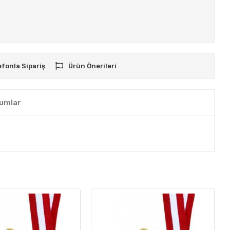
efonla Sipariş
Ürün Önerileri
umlar