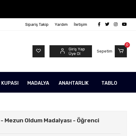
Sipariş Takip
Yardım
İletişim
0
Giriş Yap
Sepetim
Üye Ol
 KUPASI
MADALYA
ANAHTARLIK
TABLO
 - Mezun Oldum Madalyası - Öğrenci