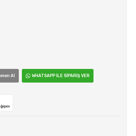
emen Al
WHATSAPP İLE SİPARİŞ VER
eğişim