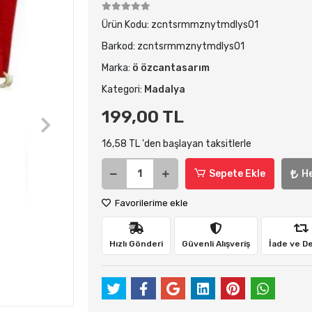
Ürün Kodu:
zcntsrmmznytmdlys01
Barkod:
zcntsrmmznytmdlys01
Marka:
ö özcantasarım
Kategori:
Madalya
199,00 TL
16,58 TL 'den başlayan taksitlerle
Sepete Ekle
H
Favorilerime ekle
Hızlı Gönderi
Güvenli Alışveriş
İade ve D