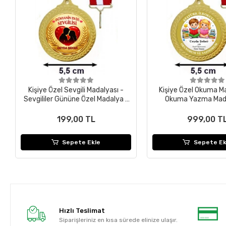
Kişiye Özel Sevgili Madalyası -
Kişiye Özel Okuma Ma
Sevgililer Gününe Özel Madalya -
Okuma Yazma Mada
İsimli Madalya
Öğrenci Madalyası ( 
199,00 TL
999,00 T
Sepete Ekle
Sepete Ek
Hızlı Teslimat
Siparişleriniz en kısa sürede elinize ulaşır.