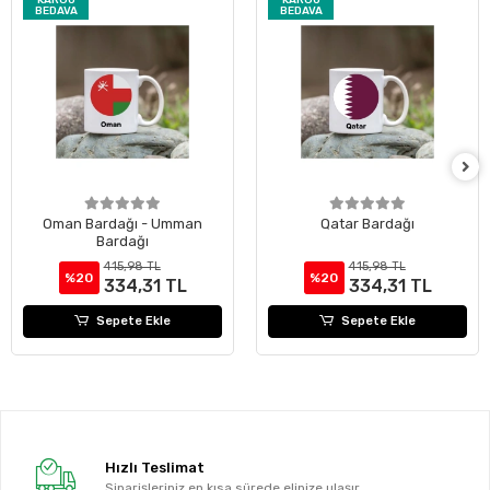
KARGO
KARGO
BEDAVA
BEDAVA
Oman Bardağı - Umman
Qatar Bardağı
Bardağı
415,98 TL
415,98 TL
%20
%20
334,31 TL
334,31 TL
Sepete Ekle
Sepete Ekle
Hızlı Teslimat
Siparişleriniz en kısa sürede elinize ulaşır.