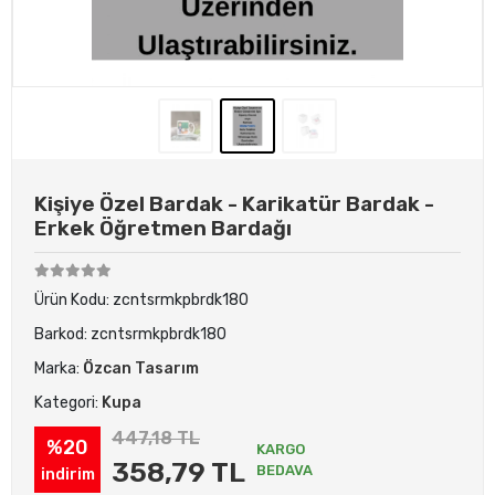
Kişiye Özel Bardak - Karikatür Bardak -
Erkek Öğretmen Bardağı
Ürün Kodu:
zcntsrmkpbrdk180
Barkod:
zcntsrmkpbrdk180
Marka:
Özcan Tasarım
Kategori:
Kupa
447,18 TL
%20
KARGO
358,79 TL
BEDAVA
indirim