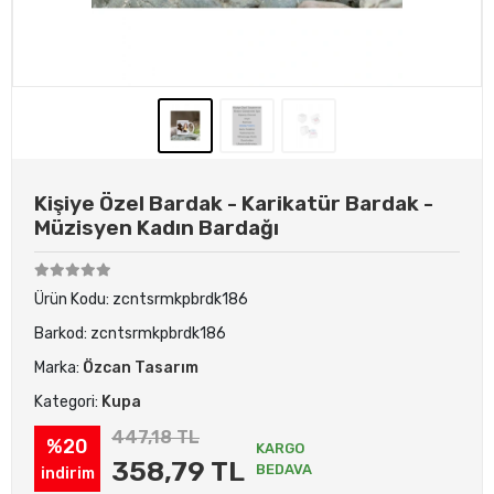
Kişiye Özel Bardak - Karikatür Bardak -
Müzisyen Kadın Bardağı
Ürün Kodu:
zcntsrmkpbrdk186
Barkod:
zcntsrmkpbrdk186
Marka:
Özcan Tasarım
Kategori:
Kupa
447,18 TL
%20
KARGO
358,79 TL
BEDAVA
indirim