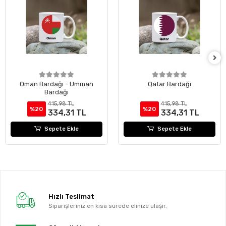
Oman Bardağı - Umman
Qatar Bardağı
Bardağı
415,98 TL
415,98 TL
%20
%20
334,31 TL
334,31 TL
Sepete Ekle
Sepete Ekle
Hızlı Teslimat
Siparişleriniz en kısa sürede elinize ulaşır.