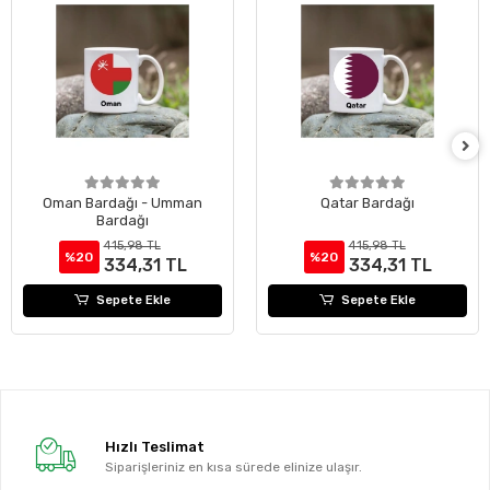
Oman Bardağı - Umman
Qatar Bardağı
Bardağı
415,98 TL
415,98 TL
%20
%20
334,31 TL
334,31 TL
Sepete Ekle
Sepete Ekle
Hızlı Teslimat
Siparişleriniz en kısa sürede elinize ulaşır.