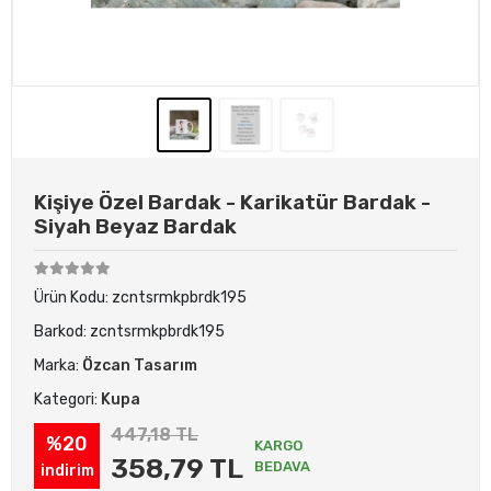
Kişiye Özel Bardak - Karikatür Bardak -
Siyah Beyaz Bardak
Ürün Kodu:
zcntsrmkpbrdk195
Barkod:
zcntsrmkpbrdk195
Marka:
Özcan Tasarım
Kategori:
Kupa
447,18 TL
%20
KARGO
358,79 TL
BEDAVA
indirim