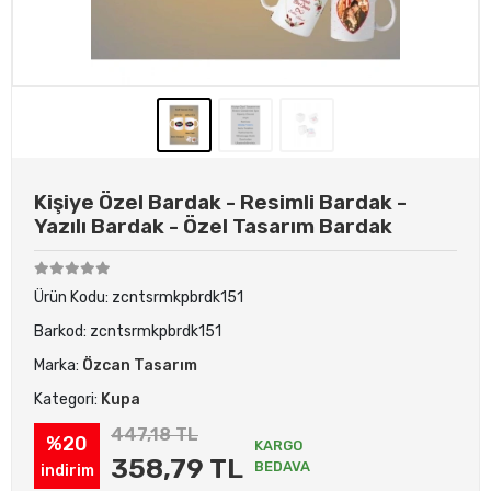
Kişiye Özel Bardak - Resimli Bardak -
Yazılı Bardak - Özel Tasarım Bardak
Ürün Kodu:
zcntsrmkpbrdk151
Barkod:
zcntsrmkpbrdk151
Marka:
Özcan Tasarım
Kategori:
Kupa
447,18 TL
%20
KARGO
358,79 TL
BEDAVA
indirim