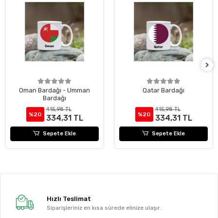
Oman Bardağı - Umman
Qatar Bardağı
Bardağı
415,98 TL
415,98 TL
%20
%20
334,31 TL
334,31 TL
Sepete Ekle
Sepete Ekle
Hızlı Teslimat
Siparişleriniz en kısa sürede elinize ulaşır.