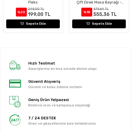
Fleks
Çift Direk Masa Bayrağı -
Logolu Masa Bayrağı -
249,00 TL
679,64 TL
Kırlangıç Bayrak
%20
%18
199,00 TL
555,36 TL
Sepete Ekle
Sepete Ekle
Hızlı Teslimat
Siparişleriniz en kısa sürede elinize ulaşır.
Güvenli Alışveriş
Güvenli ve kolay ödeme sistemi
Geniş Ürün Yelpazesi
Binlerce ürün ve kampanya seçeneği
7 / 24 DESTEK
Öneri ve şikayetlerinizi bize iletebilirsiniz.