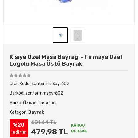
Kişiye Özel Masa Bayrağı - Firmaya Özel
Logolu Masa Üstü Bayrak
Ürün Kodu:
zcntsrmmsbyrğ02
Barkod:
zcntsrmmsbyrğ02
Marka:
Özcan Tasarım
Kategori:
Bayrak
601,64 TL
%20
KARGO
479,98 TL
BEDAVA
indirim