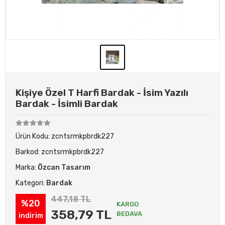
Kişiye Özel T Harfi Bardak - İsim Yazılı
Bardak - İsimli Bardak
Ürün Kodu:
zcntsrmkpbrdk227
Barkod:
zcntsrmkpbrdk227
Marka:
Özcan Tasarım
Kategori:
Bardak
447,18 TL
%20
KARGO
358,79 TL
BEDAVA
indirim