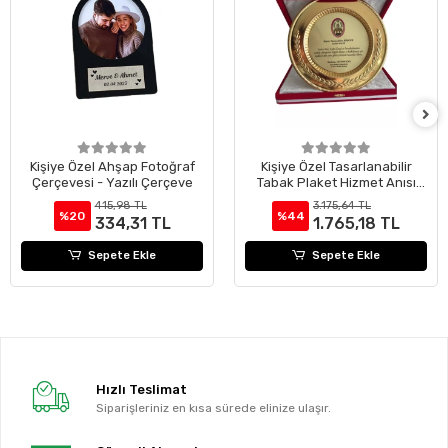
Kişiye Özel Ahşap Fotoğraf
Kişiye Özel Tasarlanabilir
Çerçevesi - Yazılı Çerçeve
Tabak Plaket Hizmet Anısı
(25 cm)
415,98 TL
3.175,64 TL
%20
%44
334,31 TL
1.765,18 TL
Sepete Ekle
Sepete Ekle
Hızlı Teslimat
Siparişleriniz en kısa sürede elinize ulaşır.