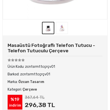
Masaüstü Fotoğraflı Telefon Tutucu -
Telefon Tutuculu Çerçeve
Ürün Kodu:
zcntsrmttcçrçv01
Barkod:
zcntsrmttcçrçv01
Marka:
Özcan Tasarım
Kategori:
Çerçeve
367,64 TL
%19
296,38 TL
indirim