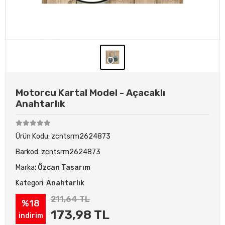
Motorcu Kartal Model - Açacaklı
Anahtarlık
Ürün Kodu:
zcntsrm2624873
Barkod:
zcntsrm2624873
Marka:
Özcan Tasarım
Kategori:
Anahtarlık
211,64 TL
%18
173,98 TL
indirim