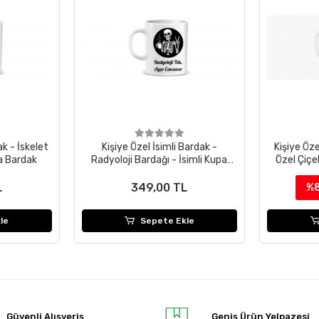
ak - İskelet
Kişiye Özel İsimli Bardak -
Kişiye Öz
pa Bardak
Radyoloji Bardağı - İsimli Kupa
Özel Çiçek
Bardak
L
349,00 TL
%
le
Sepete Ekle
Güvenli Alışveriş
Geniş Ürün Yelpazesi