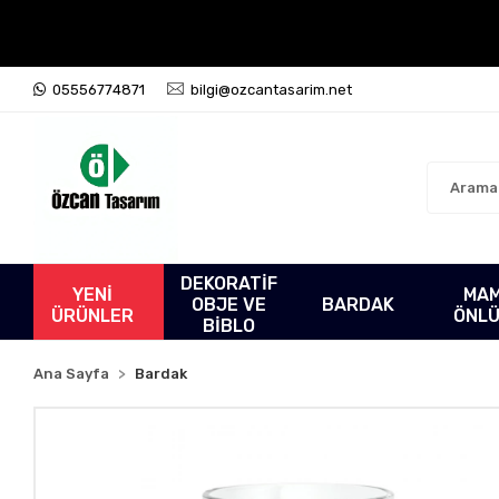
05556774871
bilgi@ozcantasarim.net
DEKORATİF
YENİ
MA
OBJE VE
BARDAK
ÜRÜNLER
ÖNL
BİBLO
Ana Sayfa
Bardak