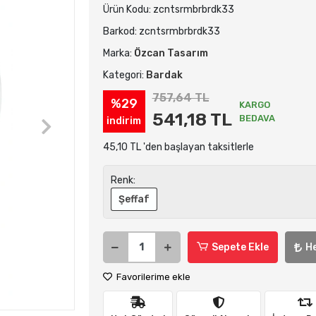
Ürün Kodu:
zcntsrmbrbrdk33
Barkod:
zcntsrmbrbrdk33
Marka:
Özcan Tasarım
Kategori:
Bardak
757,64 TL
%29
KARGO
541,18 TL
BEDAVA
indirim
45,10 TL 'den başlayan taksitlerle
Renk:
Şeffaf
Sepete Ekle
H
Favorilerime ekle