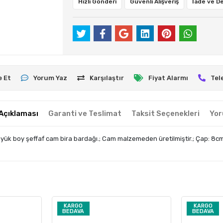
Hızlı Gönderi
Güvenli Alışveriş
İade ve D
e Et
Yorum Yaz
Karşılaştır
Fiyat Alarmı
Tel
Açıklaması
Garanti ve Teslimat
Taksit Seçenekleri
Yor
ük boy şeffaf cam bira bardağı.; Cam malzemeden üretilmiştir.; Çap: 8cm Y
KARGO
KARGO
BEDAVA
BEDAVA