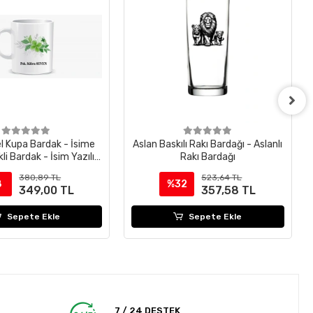
el Kupa Bardak - İsime
Aslan Baskılı Rakı Bardağı - Aslanlı
li Bardak - İsim Yazılı
Rakı Bardağı
Bardak
380,89 TL
523,64 TL
8
%32
349,00 TL
357,58 TL
Sepete Ekle
Sepete Ekle
7 / 24 DESTEK