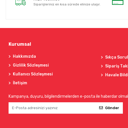
Siparişleriniz en kısa sürede elinize ulaşır.
Kurumsal
Hakkımızda
Sıkça Soru
Gizlilik Sözleşmesi
Sipariş Tak
Kullanıcı Sözleşmesi
Havale Bild
İletişim
Kampanya, duyuru, bilgilendirmelerden e-posta ile haberdar olma
Gönder