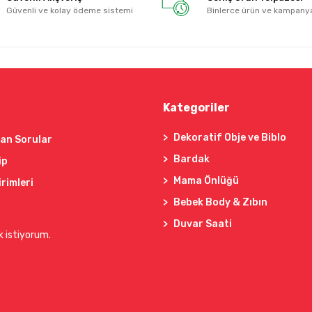
Güvenli ve kolay ödeme sistemi
Binlerce ürün ve kampany
Kategoriler
Dekoratif Obje ve Biblo
lan Sorular
Bardak
ip
Mama Önlüğü
irimleri
Bebek Body & Zıbın
Duvar Saati
k istiyorum.