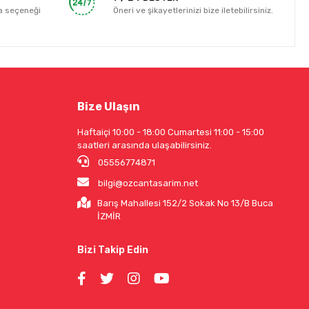
a seçeneği
Öneri ve şikayetlerinizi bize iletebilirsiniz.
Bize Ulaşın
Haftaiçi 10:00 - 18:00 Cumartesi 11:00 - 15:00
saatleri arasında ulaşabilirsiniz.
05556774871
bilgi@ozcantasarim.net
Barış Mahallesi 152/2 Sokak No 13/B Buca
İZMİR
Bizi Takip Edin