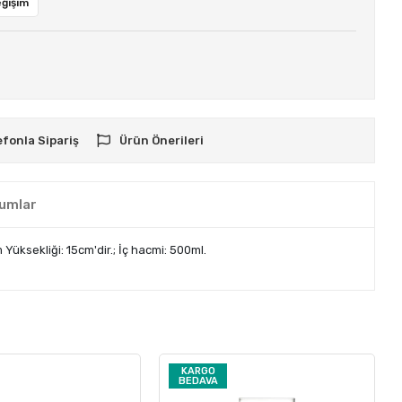
eğişim
efonla Sipariş
Ürün Önerileri
umlar
üksekliği: 15cm'dir.; İç hacmi: 500ml.
KARGO
BEDAVA