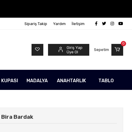
Sipariş Takip
Yardım
İletişim
0
Giriş Yap
Sepetim
Üye Ol
 KUPASI
MADALYA
ANAHTARLIK
TABLO
 Bira Bardak