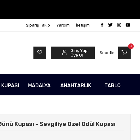
Sipariş Takip
Yardım
İletişim
0
Giriş Yap
Sepetim
Üye Ol
 KUPASI
MADALYA
ANAHTARLIK
TABLO
r Günü Kupası - Sevgiliye Özel Ödül Kupası