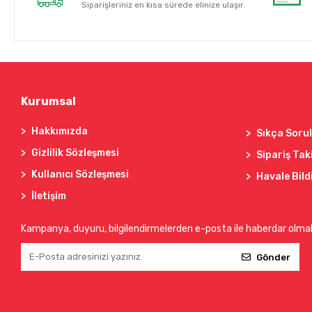
Siparişleriniz en kısa sürede elinize ulaşır.
Kurumsal
Hakkımızda
Sıkça Soru
Gizlilik Sözleşmesi
Sipariş Tak
Kullanıcı Sözleşmesi
Havale Bild
İletişim
Kampanya, duyuru, bilgilendirmelerden e-posta ile haberdar olma
Gönder