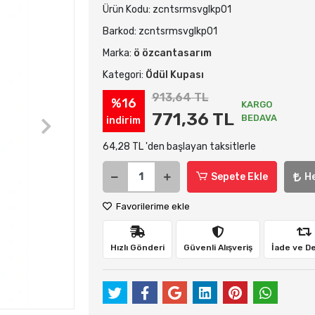
Ürün Kodu:
zcntsrmsvglkp01
Barkod:
zcntsrmsvglkp01
Marka:
ö özcantasarım
Kategori:
Ödül Kupası
913,64 TL
%16
KARGO
771,36 TL
BEDAVA
indirim
64,28 TL 'den başlayan taksitlerle
Sepete Ekle
H
Favorilerime ekle
Hızlı Gönderi
Güvenli Alışveriş
İade ve D