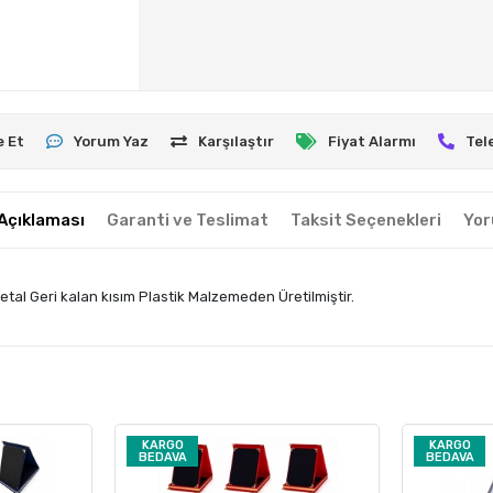
e Et
Yorum Yaz
Karşılaştır
Fiyat Alarmı
Tel
Açıklaması
Garanti ve Teslimat
Taksit Seçenekleri
Yor
tal Geri kalan kısım Plastik Malzemeden Üretilmiştir.
KARGO
KARGO
BEDAVA
BEDAVA