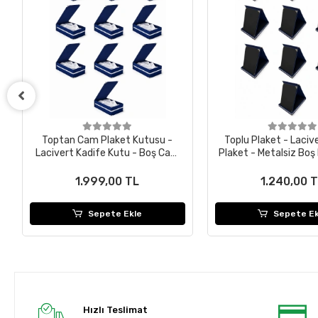
Toptan Cam Plaket Kutusu -
Toplu Plaket - Laciv
Lacivert Kadife Kutu - Boş Cam
Plaket - Metalsiz Boş 
Plaket Kutusu ( 10 Adet )
Adet )
1.999,00 TL
1.240,00 
Sepete Ekle
Sepete Ek
Hızlı Teslimat