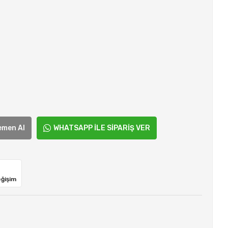
emen Al
WHATSAPP İLE SİPARİŞ VER
eğişim