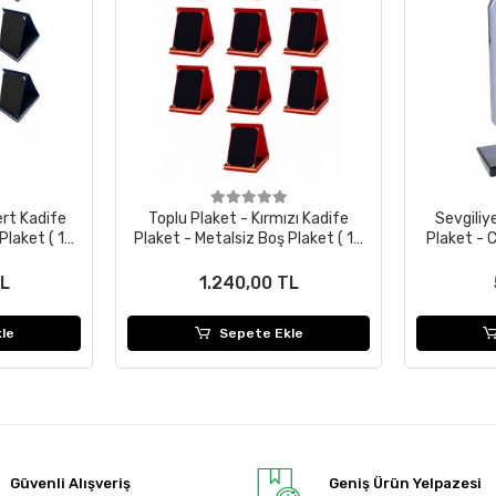
ert Kadife
Toplu Plaket - Kırmızı Kadife
Sevgiliy
Plaket ( 10
Plaket - Metalsiz Boş Plaket ( 10
Plaket - C
Adet )
TL
1.240,00 TL
le
Sepete Ekle
Güvenli Alışveriş
Geniş Ürün Yelpazesi