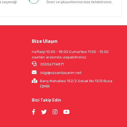
a seçeneği
Öneri ve şikayetlerinizi bize iletebilirsiniz.
Bize Ulaşın
Haftaiçi 10:00 - 18:00 Cumartesi 11:00 - 15:00
saatleri arasında ulaşabilirsiniz.
05556774871
bilgi@ozcantasarim.net
Barış Mahallesi 152/2 Sokak No 13/B Buca
İZMİR
Bizi Takip Edin