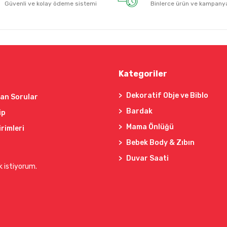
Güvenli ve kolay ödeme sistemi
Binlerce ürün ve kampany
Kategoriler
Dekoratif Obje ve Biblo
lan Sorular
Bardak
ip
Mama Önlüğü
irimleri
Bebek Body & Zıbın
Duvar Saati
k istiyorum.