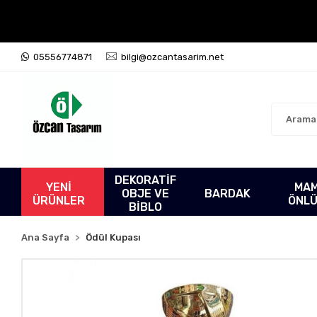
05556774871
bilgi@ozcantasarim.net
DEKORATİF
YENİ
MA
OBJE VE
BARDAK
ÜRÜNLER
ÖNL
BİBLO
Ana Sayfa
Ödül Kupası