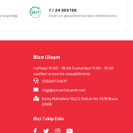
7 / 24 DESTEK
a seçeneği
Öneri ve şikayetlerinizi bize iletebilirsiniz.
Bize Ulaşın
Haftaiçi 10:00 - 18:00 Cumartesi 11:00 - 15:00
saatleri arasında ulaşabilirsiniz.
05556774871
bilgi@ozcantasarim.net
Barış Mahallesi 152/2 Sokak No 13/B Buca
İZMİR
Bizi Takip Edin