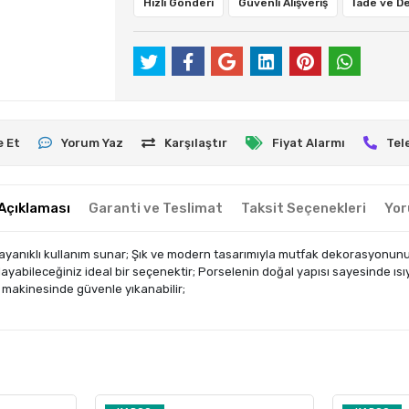
Hızlı Gönderi
Güvenli Alışveriş
İade ve D
e Et
Yorum Yaz
Karşılaştır
Fiyat Alarmı
Tel
Açıklaması
Garanti ve Teslimat
Taksit Seçenekleri
Yor
dayanıklı kullanım sunar; Şık ve modern tasarımıyla mutfak dekorasyonunuz
ayabileceğiniz ideal bir seçenektir; Porselenin doğal yapısı sayesinde ısıy
ık makinesinde güvenle yıkanabilir;