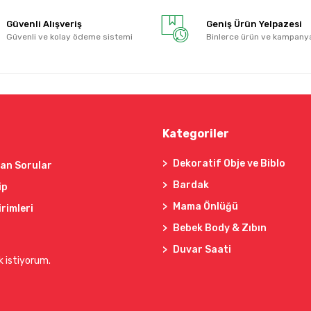
Güvenli Alışveriş
Geniş Ürün Yelpazesi
Güvenli ve kolay ödeme sistemi
Binlerce ürün ve kampany
Kategoriler
Dekoratif Obje ve Biblo
lan Sorular
Bardak
ip
Mama Önlüğü
irimleri
Bebek Body & Zıbın
Duvar Saati
k istiyorum.