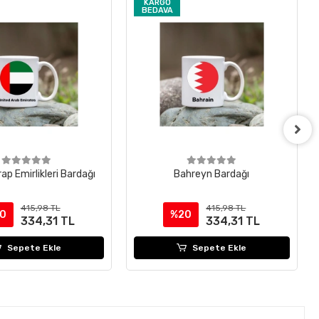
KARGO
BEDAVA
rap Emirlikleri Bardağı
Bahreyn Bardağı
415,98 TL
415,98 TL
0
%20
334,31 TL
334,31 TL
Sepete Ekle
Sepete Ekle