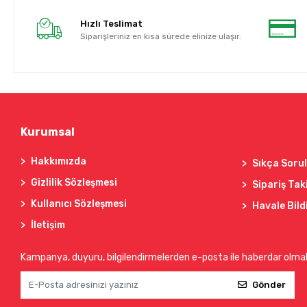
Hızlı Teslimat
Siparişleriniz en kısa sürede elinize ulaşır.
Kurumsal
Hakkımızda
Sıkça Soru
Gizlilik Sözleşmesi
Sipariş Tak
Kullanıcı Sözleşmesi
Havale Bild
İletişim
Kampanya, duyuru, bilgilendirmelerden e-posta ile haberdar olma
Gönder