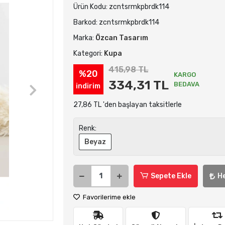
Ürün Kodu:
zcntsrmkpbrdk114
Barkod:
zcntsrmkpbrdk114
Marka:
Özcan Tasarım
Kategori:
Kupa
415,98 TL
%20
KARGO
334,31 TL
BEDAVA
indirim
27,86 TL 'den başlayan taksitlerle
Renk:
Beyaz
Sepete Ekle
H
Favorilerime ekle