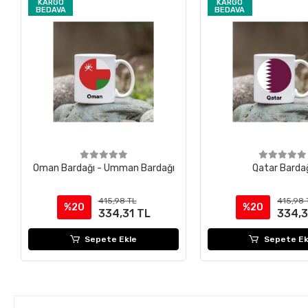
KARGO
KARGO
BEDAVA
BEDAVA
Oman Bardağı - Umman Bardağı
Qatar Barda
415,98 TL
415,98 
%20
%20
334,31 TL
334,3
Sepete Ekle
Sepete Ek