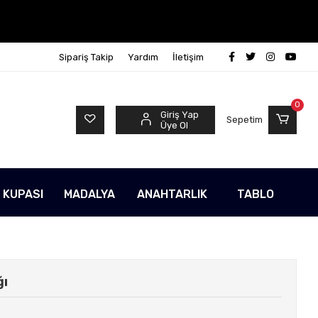
Sipariş Takip
Yardım
İletişim
0
Giriş Yap
Sepetim
Üye Ol
 KUPASI
MADALYA
ANAHTARLIK
TABLO
ğı