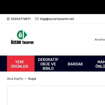
05556774871
bilgi@ozcantasarim.net
DEKORATİF
YENİ
MA
OBJE VE
BARDAK
ÜRÜNLER
ÖNL
BİBLO
Ana Sayfa
Kupa