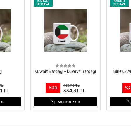
KARGO
KARGO
BEDAVA
BEDAVA
ğı
Kuwait Bardağı - Kuveyt Bardağı
Birleşik A
TL
415,98 TL
%20
%2
1 TL
334,31 TL
le
Sepete Ekle