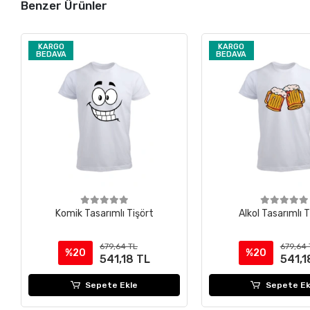
Benzer Ürünler
KARGO
KARGO
BEDAVA
BEDAVA
Komik Tasarımlı Tişört
Alkol Tasarımlı T
679,64 TL
679,64 
%20
%20
541,18 TL
541,1
Sepete Ekle
Sepete Ek