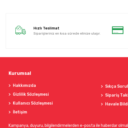
Hızlı Teslimat
Siparişleriniz en kısa sürede elinize ulaşır.
Kurumsal
Hakkımızda
Sıkça Soru
Gizlilik Sözleşmesi
Sipariş Tak
Kullanıcı Sözleşmesi
Havale Bild
İletişim
Kampanya, duyuru, bilgilendirmelerden e-posta ile haberdar olma