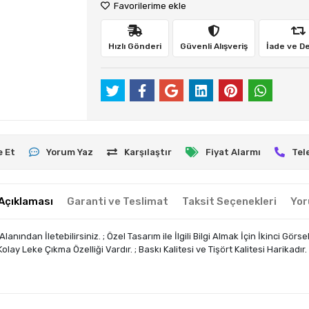
Favorilerime ekle
Hızlı Gönderi
Güvenli Alışveriş
İade ve D
e Et
Yorum Yaz
Karşılaştır
Fiyat Alarmı
Tel
Açıklaması
Garanti ve Teslimat
Taksit Seçenekleri
Yor
dan İletebilirsiniz. ; Özel Tasarım ile İlgili Bilgi Almak İçin İkinci Görsel
ay Leke Çıkma Özelliği Vardır. ; Baskı Kalitesi ve Tişört Kalitesi Harikadır.