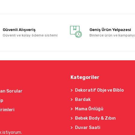
Güvenli Alışveriş
Geniş Ürün Yelpazesi
Güvenli ve kolay ödeme sistemi
Binlerce ürün ve kampany
Kategoriler
Dekoratif Obje ve Biblo
lan Sorular
Bardak
ip
Mama Önlüğü
irimleri
Bebek Body & Zıbın
Duvar Saati
k istiyorum.