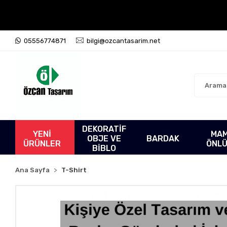
05556774871
bilgi@ozcantasarim.net
DEKORATİF
YENİ
MA
OBJE VE
BARDAK
ÜRÜNLER
ÖNL
BİBLO
Ana Sayfa
T-Shirt