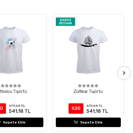
KARGO
BEDAVA
tbolcu Tişörtü
Zülfikar Tişörtü
679,64 TL
679,64 TL
20
%20
541,18 TL
541,18 TL
Sepete Ekle
Sepete Ekle