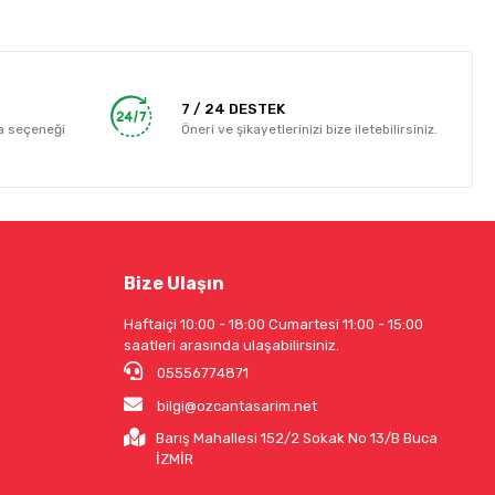
7 / 24 DESTEK
a seçeneği
Öneri ve şikayetlerinizi bize iletebilirsiniz.
Bize Ulaşın
Haftaiçi 10:00 - 18:00 Cumartesi 11:00 - 15:00
saatleri arasında ulaşabilirsiniz.
05556774871
bilgi@ozcantasarim.net
Barış Mahallesi 152/2 Sokak No 13/B Buca
İZMİR