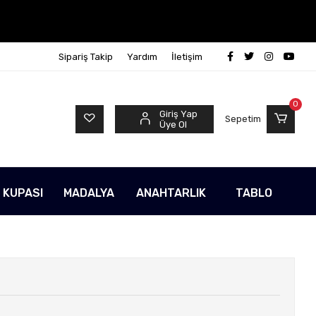
Sipariş Takip
Yardım
İletişim
0
Giriş Yap
Sepetim
Üye Ol
 KUPASI
MADALYA
ANAHTARLIK
TABLO