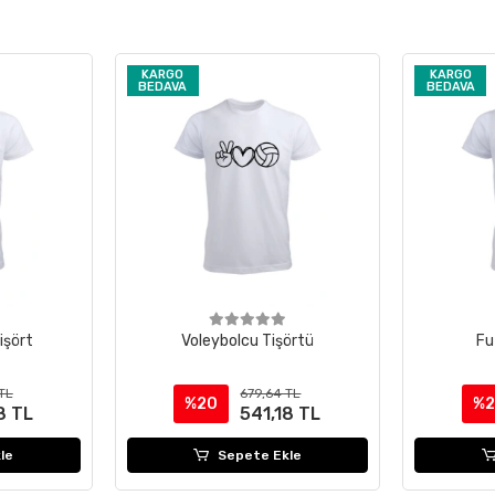
KARGO
KARGO
BEDAVA
BEDAVA
işört
Voleybolcu Tişörtü
Fu
TL
679,64 TL
%20
%
8 TL
541,18 TL
le
Sepete Ekle