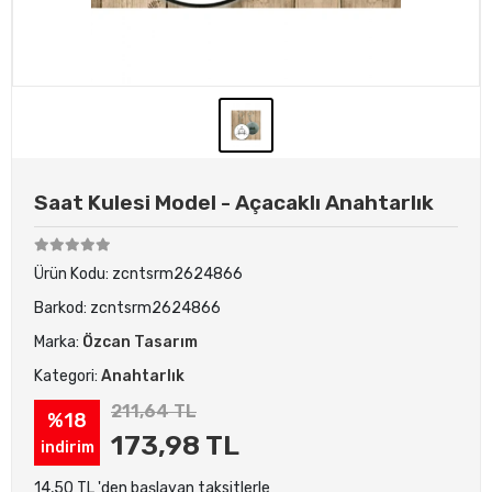
Saat Kulesi Model - Açacaklı Anahtarlık
Ürün Kodu:
zcntsrm2624866
Barkod:
zcntsrm2624866
Marka:
Özcan Tasarım
Kategori:
Anahtarlık
211,64 TL
%18
173,98 TL
indirim
14,50 TL 'den başlayan taksitlerle