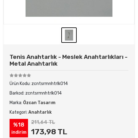
Tenis Anahtarlık - Meslek Anahtarlıkları -
Metal Anahtarlık
Ürün Kodu:
zcntsrmnhtrlk014
Barkod:
zcntsrmnhtrlk014
Marka:
Özcan Tasarım
Kategori:
Anahtarlık
211,64 TL
%18
173,98 TL
indirim