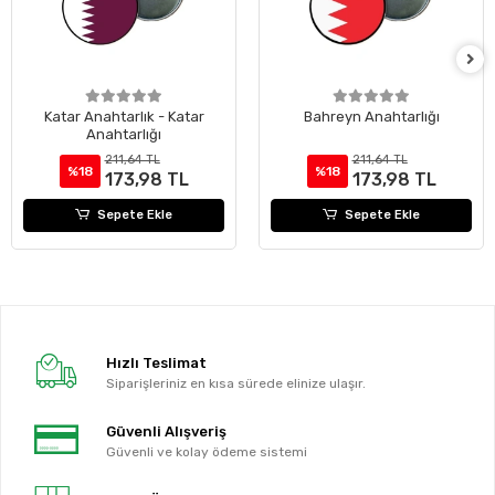
Katar Anahtarlık - Katar
Bahreyn Anahtarlığı
Anahtarlığı
211,64 TL
211,64 TL
%18
%18
173,98 TL
173,98 TL
Sepete Ekle
Sepete Ekle
Hızlı Teslimat
Siparişleriniz en kısa sürede elinize ulaşır.
Güvenli Alışveriş
Güvenli ve kolay ödeme sistemi