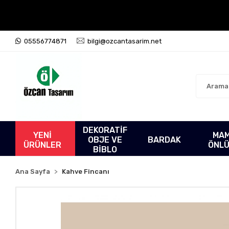
05556774871
bilgi@ozcantasarim.net
DEKORATİF
YENİ
MA
OBJE VE
BARDAK
ÜRÜNLER
ÖNL
BİBLO
Ana Sayfa
Kahve Fincanı