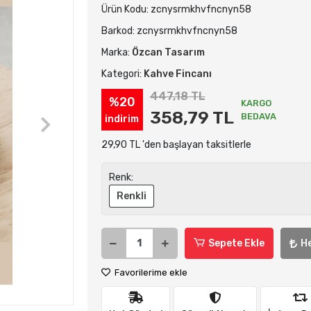
Ürün Kodu:
zcnysrmkhvfncnyn58
Barkod:
zcnysrmkhvfncnyn58
Marka:
Özcan Tasarım
Kategori:
Kahve Fincanı
447,18 TL
%20
KARGO
358,79 TL
BEDAVA
indirim
29,90 TL 'den başlayan taksitlerle
Renk:
Renkli
Sepete Ekle
H
Favorilerime ekle