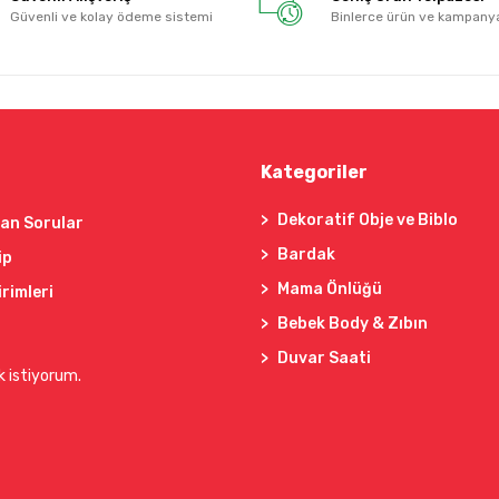
Güvenli ve kolay ödeme sistemi
Binlerce ürün ve kampany
Kategoriler
Dekoratif Obje ve Biblo
lan Sorular
Bardak
ip
Mama Önlüğü
irimleri
Bebek Body & Zıbın
Duvar Saati
k istiyorum.