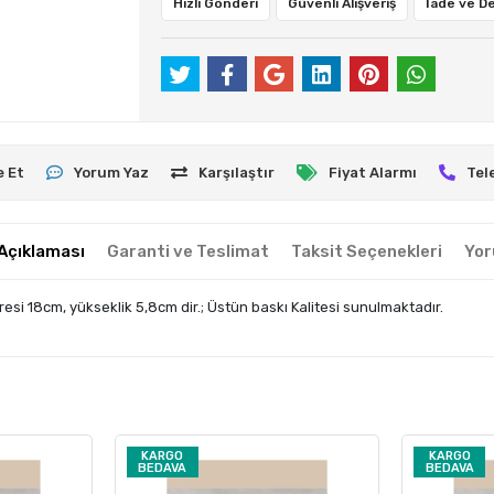
Hızlı Gönderi
Güvenli Alışveriş
İade ve D
e Et
Yorum Yaz
Karşılaştır
Fiyat Alarmı
Tel
Açıklaması
Garanti ve Teslimat
Taksit Seçenekleri
Yor
esi 18cm, yükseklik 5,8cm dir.; Üstün baskı Kalitesi sunulmaktadır.
KARGO
KARGO
BEDAVA
BEDAVA