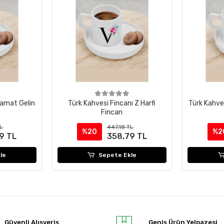
Damat Gelin
Türk Kahvesi Fincanı Z Harfi
Türk Kahves
Fincan
TL
447,18 TL
%20
%2
9 TL
358,79 TL
le
Sepete Ekle
Güvenli Alışveriş
Geniş Ürün Yelpazesi