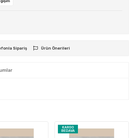
eğişim
efonla Sipariş
Ürün Önerileri
umlar
KARGO
BEDAVA