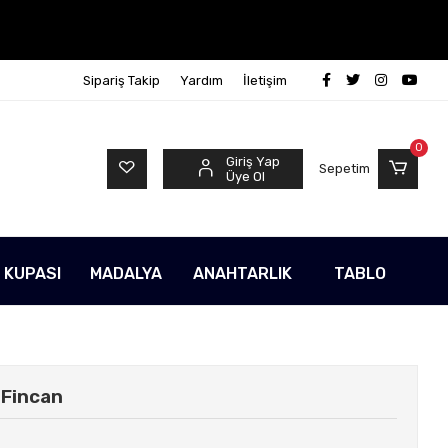
Sipariş Takip
Yardım
İletişim
0
Giriş Yap
Sepetim
Üye Ol
 KUPASI
MADALYA
ANAHTARLIK
TABLO
 Fincan