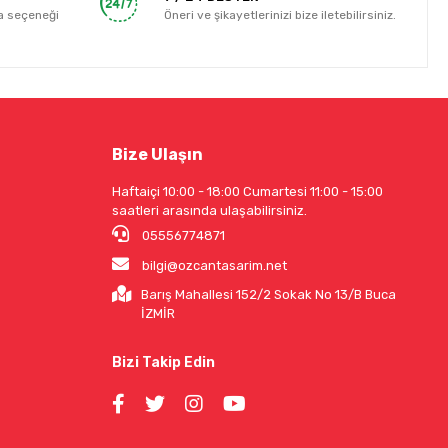
a seçeneği
Öneri ve şikayetlerinizi bize iletebilirsiniz.
Bize Ulaşın
Haftaiçi 10:00 - 18:00 Cumartesi 11:00 - 15:00
saatleri arasında ulaşabilirsiniz.
05556774871
bilgi@ozcantasarim.net
Barış Mahallesi 152/2 Sokak No 13/B Buca
İZMİR
Bizi Takip Edin