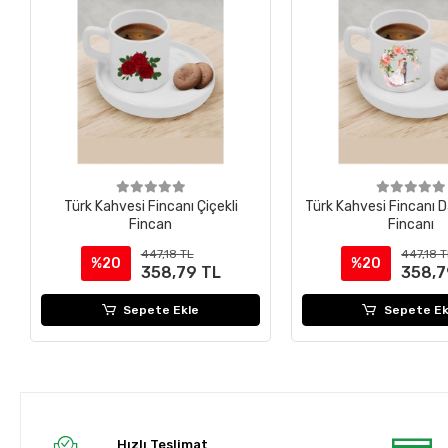
Türk Kahvesi Fincanı Çiçekli
Türk Kahvesi Fincanı 
Fincan
Fincanı
447,18 TL
447,18 
%20
%20
358,79 TL
358,7
Sepete Ekle
Sepete Ek
Hızlı Teslimat