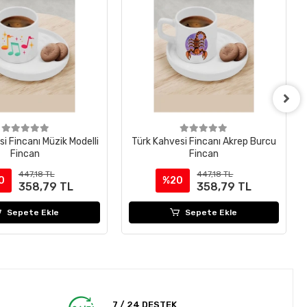
i Fincanı Müzik Modelli
Türk Kahvesi Fincanı Akrep Burcu
Fincan
Fincan
447,18 TL
447,18 TL
0
%20
358,79 TL
358,79 TL
Sepete Ekle
Sepete Ekle
7 / 24 DESTEK