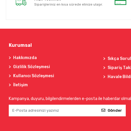
Siparişleriniz en kısa sürede elinize ulaşır.
Kurumsal
Hakkımızda
Sıkça Soru
Gizlilik Sözleşmesi
Sipariş Tak
Kullanıcı Sözleşmesi
Havale Bild
İletişim
Kampanya, duyuru, bilgilendirmelerden e-posta ile haberdar olma
Gönder