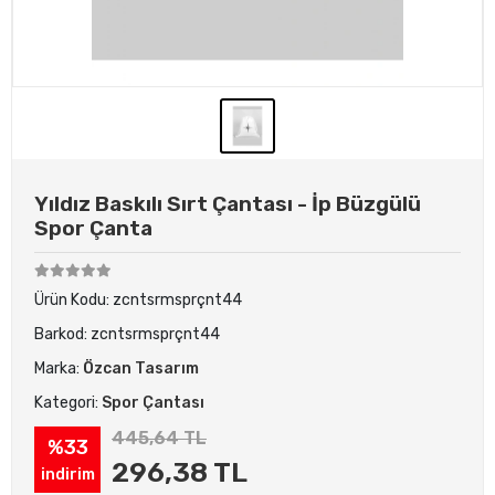
Yıldız Baskılı Sırt Çantası - İp Büzgülü
Spor Çanta
Ürün Kodu:
zcntsrmsprçnt44
Barkod:
zcntsrmsprçnt44
Marka:
Özcan Tasarım
Kategori:
Spor Çantası
445,64 TL
%33
296,38 TL
indirim