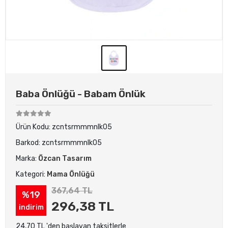
Baba Önlüğü - Babam Önlük
Ürün Kodu:
zcntsrmmmnlk05
Barkod:
zcntsrmmmnlk05
Marka:
Özcan Tasarım
Kategori:
Mama Önlüğü
367,64 TL
%19
296,38 TL
indirim
24,70 TL 'den başlayan taksitlerle