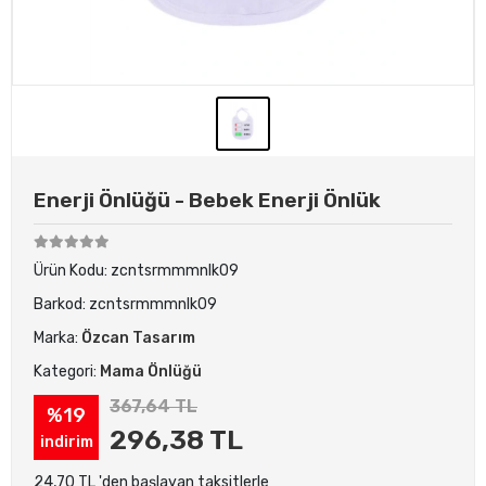
Enerji Önlüğü - Bebek Enerji Önlük
Ürün Kodu:
zcntsrmmmnlk09
Barkod:
zcntsrmmmnlk09
Marka:
Özcan Tasarım
Kategori:
Mama Önlüğü
367,64 TL
%19
296,38 TL
indirim
24,70 TL 'den başlayan taksitlerle