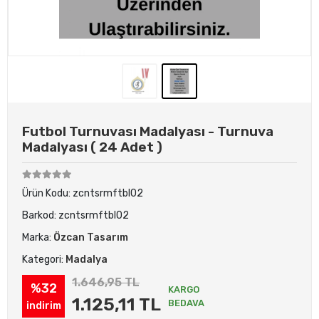
Futbol Turnuvası Madalyası - Turnuva
Madalyası ( 24 Adet )
Ürün Kodu:
zcntsrmftbl02
Barkod:
zcntsrmftbl02
Marka:
Özcan Tasarım
Kategori:
Madalya
1.646,95 TL
%32
KARGO
1.125,11 TL
BEDAVA
indirim