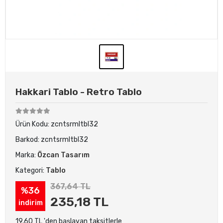
Hakkari Tablo - Retro Tablo
Ürün Kodu:
zcntsrmltbl32
Barkod:
zcntsrmltbl32
Marka:
Özcan Tasarım
Kategori:
Tablo
367,64 TL
%36
235,18 TL
indirim
19,60 TL 'den başlayan taksitlerle