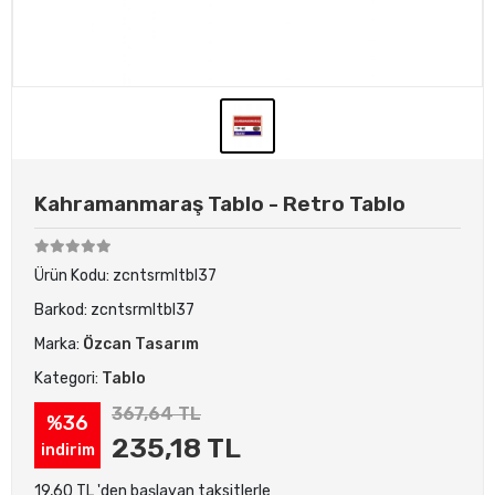
Kahramanmaraş Tablo - Retro Tablo
Ürün Kodu:
zcntsrmltbl37
Barkod:
zcntsrmltbl37
Marka:
Özcan Tasarım
Kategori:
Tablo
367,64 TL
%36
235,18 TL
indirim
19,60 TL 'den başlayan taksitlerle