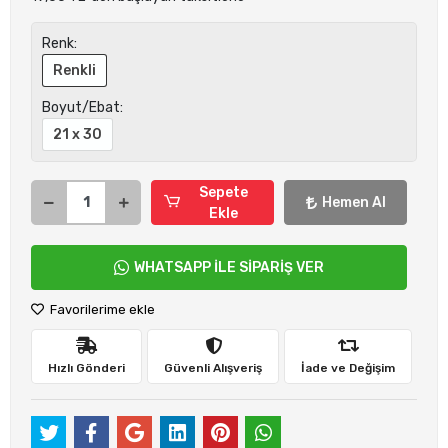
Renk:
Renkli
Boyut/Ebat:
21 x 30
Sepete
Hemen Al
Ekle
WHATSAPP İLE SİPARİŞ VER
Favorilerime ekle
Hızlı Gönderi
Güvenli Alışveriş
İade ve Değişim