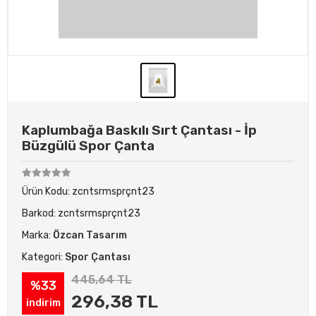
Kaplumbağa Baskılı Sırt Çantası - İp
Büzgülü Spor Çanta
Ürün Kodu:
zcntsrmsprçnt23
Barkod:
zcntsrmsprçnt23
Marka:
Özcan Tasarım
Kategori:
Spor Çantası
445,64 TL
%33
296,38 TL
indirim