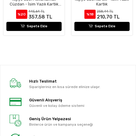
Cüzdan - İsim Yazılı Kartlık
Kartlık
Cüzdan - Mekanizmalı
445,64 TL
258,44 TL
Cüzdan
%20
%18
357,58 TL
210,70 TL
Sepete Ekle
Sepete Ekle
Hızlı Teslimat
Siparişleriniz en kısa sürede elinize ulaşır.
Güvenli Alışveriş
Güvenli ve kolay ödeme sistemi
Geniş Ürün Yelpazesi
Binlerce ürün ve kampanya seçeneği