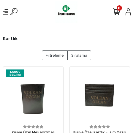
0
Kartlık
Filtreleme
Sıralama
KARGO
BEDAVA
Kişiye Özel Mekanizmalı
Kişiye Özel Kartlık - İsim Yazılı