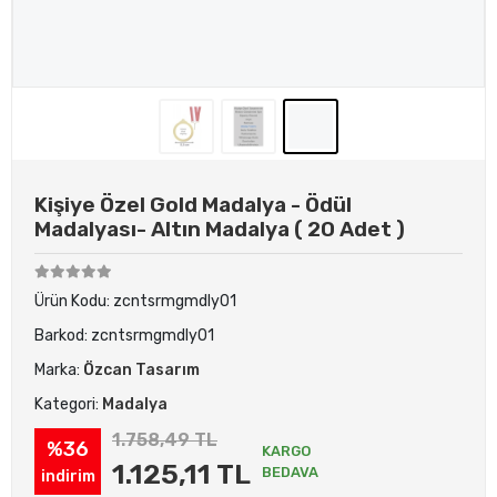
Kişiye Özel Gold Madalya - Ödül
Madalyası- Altın Madalya ( 20 Adet )
Ürün Kodu:
zcntsrmgmdly01
Barkod:
zcntsrmgmdly01
Marka:
Özcan Tasarım
Kategori:
Madalya
1.758,49 TL
%36
KARGO
1.125,11 TL
BEDAVA
indirim