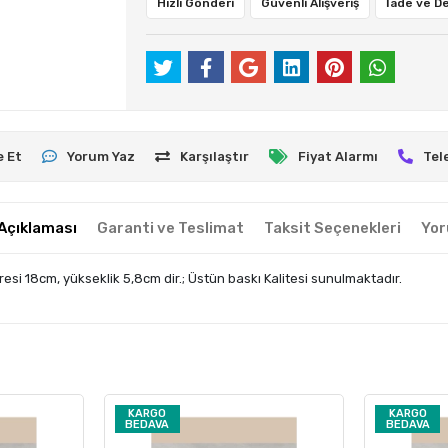
Hızlı Gönderi
Güvenli Alışveriş
İade ve D
e Et
Yorum Yaz
Karşılaştır
Fiyat Alarmı
Tel
Açıklaması
Garanti ve Teslimat
Taksit Seçenekleri
Yor
esi 18cm, yükseklik 5,8cm dir.; Üstün baskı Kalitesi sunulmaktadır.
KARGO
KARGO
BEDAVA
BEDAVA