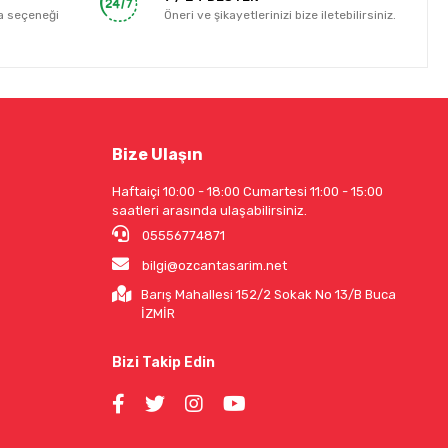
a seçeneği
Öneri ve şikayetlerinizi bize iletebilirsiniz.
Bize Ulaşın
Haftaiçi 10:00 - 18:00 Cumartesi 11:00 - 15:00
saatleri arasında ulaşabilirsiniz.
05556774871
bilgi@ozcantasarim.net
Barış Mahallesi 152/2 Sokak No 13/B Buca
İZMİR
Bizi Takip Edin