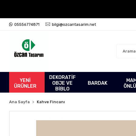
05556774871
bilgi@ozcantasarim.net
DEKORATİF
YENİ
MA
OBJE VE
BARDAK
ÜRÜNLER
ÖNL
BİBLO
Ana Sayfa
Kahve Fincanı