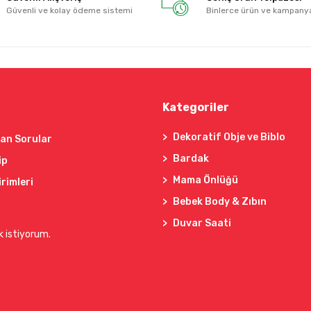
Güvenli ve kolay ödeme sistemi
Binlerce ürün ve kampany
Kategoriler
Dekoratif Obje ve Biblo
lan Sorular
Bardak
ip
Mama Önlüğü
irimleri
Bebek Body & Zıbın
Duvar Saati
k istiyorum.