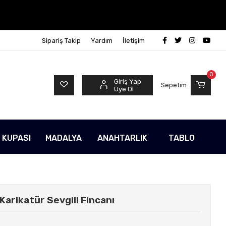
Sipariş Takip
Yardım
İletişim
0
Giriş Yap
Sepetim
Üye Ol
 KUPASI
MADALYA
ANAHTARLIK
TABLO
Karikatür Sevgili Fincanı