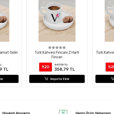
Damat Gelin
Türk Kahvesi Fincanı Z Harfi
Türk Kahves
Fincan
TL
447,18 TL
%20
%2
9 TL
358,79 TL
le
Sepete Ekle
Güvenli Alışveriş
Geniş Ürün Yelpazesi