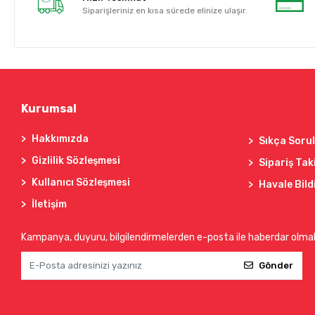
Siparişleriniz en kısa sürede elinize ulaşır.
Kurumsal
Hakkımızda
Sıkça Soru
Gizlilik Sözleşmesi
Sipariş Tak
Kullanıcı Sözleşmesi
Havale Bild
İletişim
Kampanya, duyuru, bilgilendirmelerden e-posta ile haberdar olma
Gönder