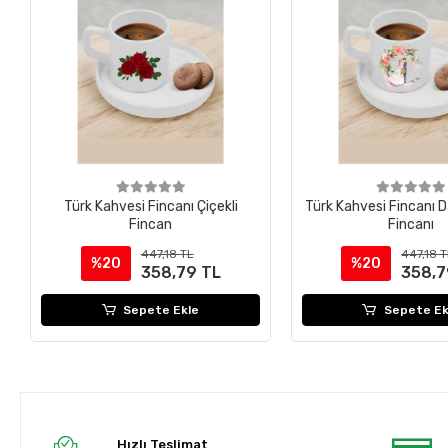
Türk Kahvesi Fincanı Çiçekli
Türk Kahvesi Fincanı 
Fincan
Fincanı
447,18 TL
447,18 
%20
%20
358,79 TL
358,7
Sepete Ekle
Sepete Ek
Hızlı Teslimat