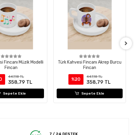
i Fincanı Müzik Modelli
Türk Kahvesi Fincanı Akrep Burcu
Fincan
Fincan
447,18 TL
447,18 TL
0
%20
358,79 TL
358,79 TL
Sepete Ekle
Sepete Ekle
7 / 24 DESTEK