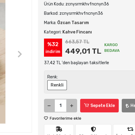
Ürün Kodu:
zcnysrmkhvfncnyn36
Barkod:
zcnysrmkhvfncnyn36
Marka:
Özcan Tasarım
Kategori:
Kahve Fincanı
663,57 TL
%32
KARGO
449,01 TL
BEDAVA
indirim
37,42 TL 'den başlayan taksitlerle
Renk:
Renkli
Sepete Ekle
H
Favorilerime ekle