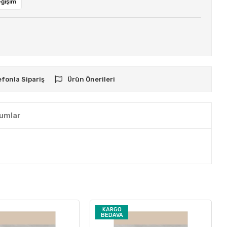
eğişim
efonla Sipariş
Ürün Önerileri
umlar
KARGO
BEDAVA