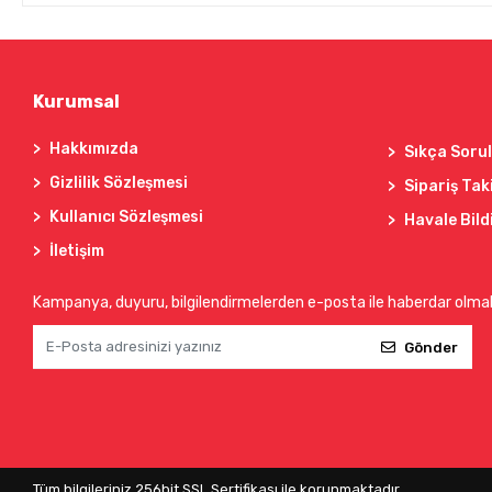
Kurumsal
Hakkımızda
Sıkça Soru
Gizlilik Sözleşmesi
Sipariş Tak
Kullanıcı Sözleşmesi
Havale Bild
İletişim
Kampanya, duyuru, bilgilendirmelerden e-posta ile haberdar olma
Gönder
Tüm bilgileriniz 256bit SSL Sertifikası ile korunmaktadır.