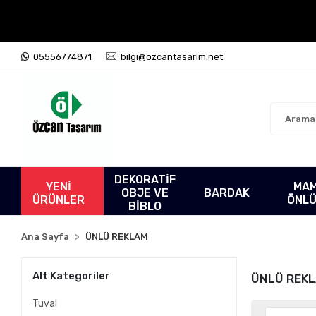
05556774871
bilgi@ozcantasarim.net
DEKORATİF
YENİ
MA
OBJE VE
BARDAK
ÜRÜNLER
ÖNL
BİBLO
Ana Sayfa
ÜNLÜ REKLAM
Alt Kategoriler
ÜNLÜ REK
Tuval