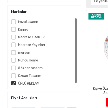
Markalar
KARGO
BEDAVA
imzatasarım
Kumru
Medrese Kitab Evi
Medrese Yayınları
mervem
Muhcu Home
ö özcantasarım
Özcan Tasarım
ÜNLÜ REKLAM
Kişiye Öz
Saa
Fiyat Aralıkları