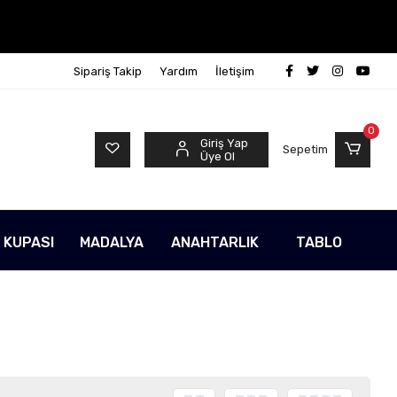
Sipariş Takip
Yardım
İletişim
0
Giriş Yap
Sepetim
Üye Ol
 KUPASI
MADALYA
ANAHTARLIK
TABLO