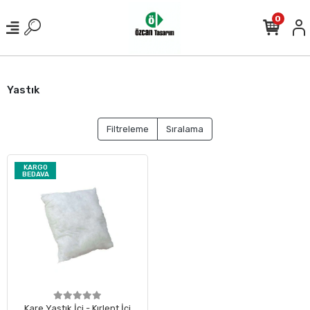
0
Yastık
Filtreleme
Sıralama
KARGO
BEDAVA
Kare Yastık İçi - Kırlent İçi