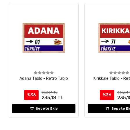
Adana Tablo - Retro Tablo
Kırıkkale Tablo - Re
367,64 TL
367,64 
%36
%36
235,18 TL
235,1
Sepete Ekle
Sepete Ek