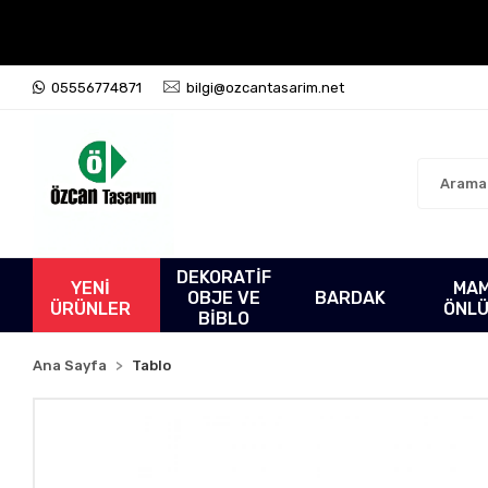
05556774871
bilgi@ozcantasarim.net
DEKORATİF
YENİ
MA
OBJE VE
BARDAK
ÜRÜNLER
ÖNL
BİBLO
Ana Sayfa
Tablo