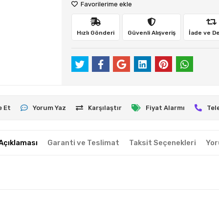
Favorilerime ekle
Hızlı Gönderi
Güvenli Alışveriş
İade ve D
e Et
Yorum Yaz
Karşılaştır
Fiyat Alarmı
Tel
Açıklaması
Garanti ve Teslimat
Taksit Seçenekleri
Yor