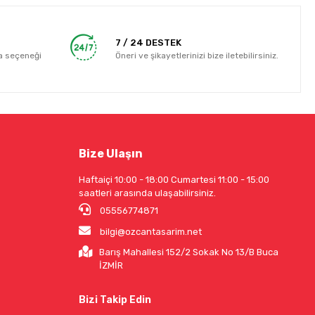
7 / 24 DESTEK
a seçeneği
Öneri ve şikayetlerinizi bize iletebilirsiniz.
Bize Ulaşın
Haftaiçi 10:00 - 18:00 Cumartesi 11:00 - 15:00
saatleri arasında ulaşabilirsiniz.
05556774871
bilgi@ozcantasarim.net
Barış Mahallesi 152/2 Sokak No 13/B Buca
İZMİR
Bizi Takip Edin