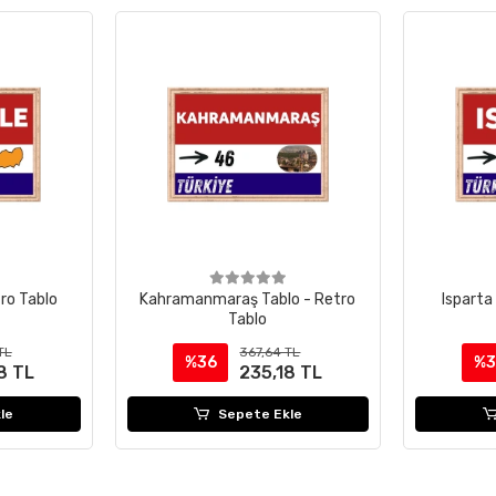
tro Tablo
Kahramanmaraş Tablo - Retro
Isparta
Tablo
TL
367,64 TL
%36
%3
8 TL
235,18 TL
le
Sepete Ekle