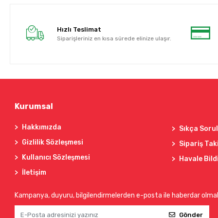
Hızlı Teslimat
Siparişleriniz en kısa sürede elinize ulaşır.
Kurumsal
Hakkımızda
Sıkça Soru
Gizlilik Sözleşmesi
Sipariş Tak
Kullanıcı Sözleşmesi
Havale Bild
İletişim
Kampanya, duyuru, bilgilendirmelerden e-posta ile haberdar olma
Gönder