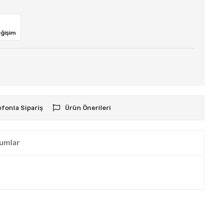
eğişim
efonla Sipariş
Ürün Önerileri
umlar