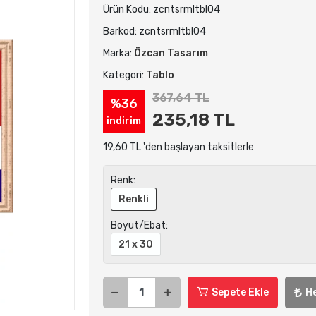
Ürün Kodu:
zcntsrmltbl04
Barkod:
zcntsrmltbl04
Marka:
Özcan Tasarım
Kategori:
Tablo
367,64 TL
%36
235,18 TL
indirim
19,60 TL 'den başlayan taksitlerle
Renk:
Renkli
Boyut/Ebat:
21 x 30
Sepete Ekle
H