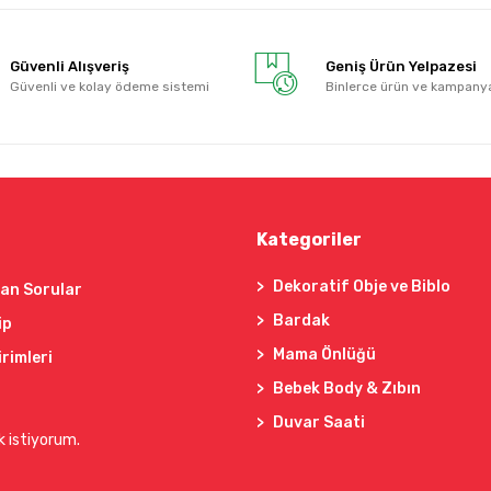
Güvenli Alışveriş
Geniş Ürün Yelpazesi
Güvenli ve kolay ödeme sistemi
Binlerce ürün ve kampany
Kategoriler
Dekoratif Obje ve Biblo
lan Sorular
Bardak
ip
Mama Önlüğü
irimleri
Bebek Body & Zıbın
Duvar Saati
k istiyorum.