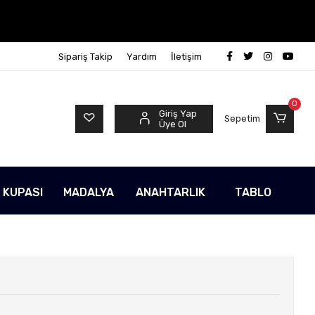
Sipariş Takip
Yardım
İletişim
0
Giriş Yap
Sepetim
Üye Ol
 KUPASI
MADALYA
ANAHTARLIK
TABLO