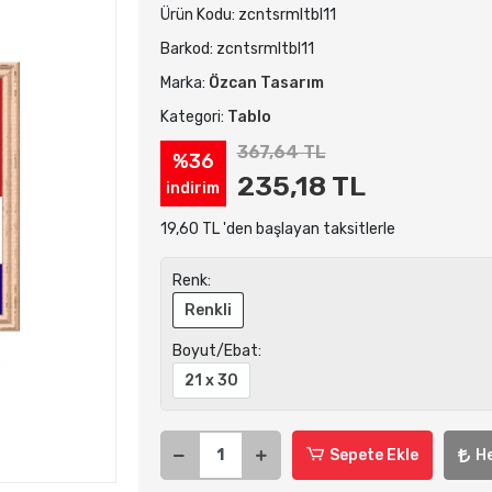
Ürün Kodu:
zcntsrmltbl11
Barkod:
zcntsrmltbl11
Marka:
Özcan Tasarım
Kategori:
Tablo
367,64 TL
%36
235,18 TL
indirim
19,60 TL 'den başlayan taksitlerle
Renk:
Renkli
Boyut/Ebat:
21 x 30
Sepete Ekle
H