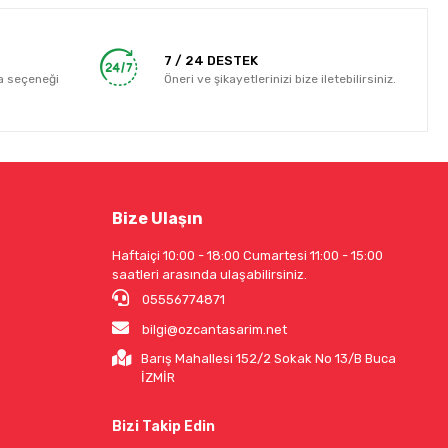
7 / 24 DESTEK
a seçeneği
Öneri ve şikayetlerinizi bize iletebilirsiniz.
Bize Ulaşın
Haftaiçi 10:00 - 18:00 Cumartesi 11:00 - 15:00
saatleri arasında ulaşabilirsiniz.
05556774871
bilgi@ozcantasarim.net
Barış Mahallesi 152/2 Sokak No 13/B Buca
İZMİR
Bizi Takip Edin