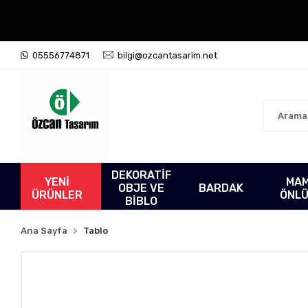
05556774871
bilgi@ozcantasarim.net
DEKORATİF
YENİ
MA
OBJE VE
BARDAK
ÜRÜNLER
ÖNL
BİBLO
Ana Sayfa
Tablo