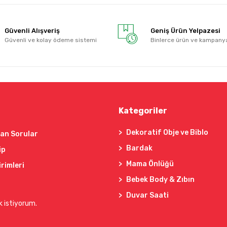
Güvenli Alışveriş
Geniş Ürün Yelpazesi
Güvenli ve kolay ödeme sistemi
Binlerce ürün ve kampany
Kategoriler
Dekoratif Obje ve Biblo
lan Sorular
Bardak
ip
Mama Önlüğü
irimleri
Bebek Body & Zıbın
Duvar Saati
k istiyorum.