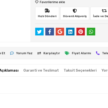
Favorilerime ekle
Hızlı Gönderi
Güvenli Alışveriş
İade ve D
e Et
Yorum Yaz
Karşılaştır
Fiyat Alarmı
Tel
Açıklaması
Garanti ve Teslimat
Taksit Seçenekleri
Yor