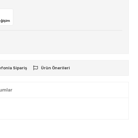
eğişim
efonla Sipariş
Ürün Önerileri
umlar