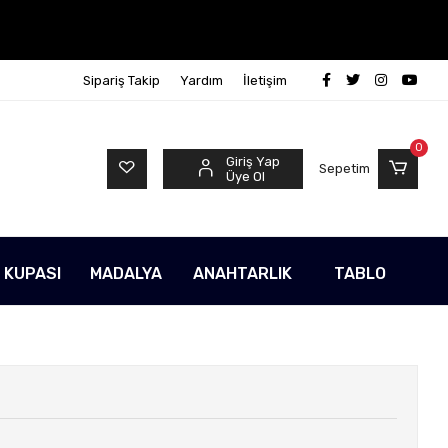
Sipariş Takip
Yardım
İletişim
0
Giriş Yap
Sepetim
Üye Ol
 KUPASI
MADALYA
ANAHTARLIK
TABLO