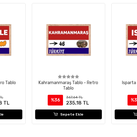
tro Tablo
Kahramanmaraş Tablo - Retro
Isparta
Tablo
TL
367,64 TL
%36
%3
8 TL
235,18 TL
le
Sepete Ekle