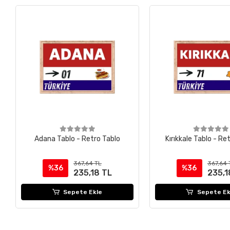
Adana Tablo - Retro Tablo
Kırıkkale Tablo - Re
367,64 TL
367,64 
%36
%36
235,18 TL
235,1
Sepete Ekle
Sepete Ek