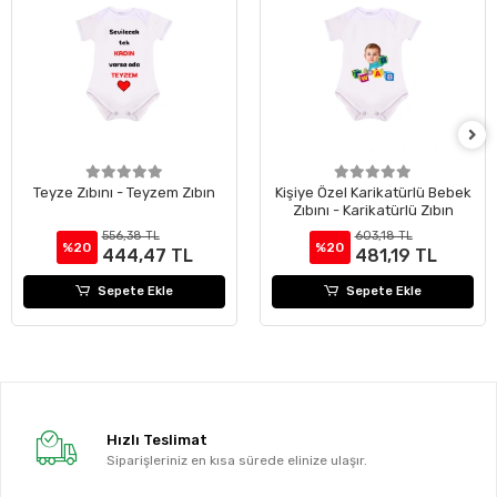
Teyze Zıbını - Teyzem Zıbın
Kişiye Özel Karikatürlü Bebek
Zıbını - Karikatürlü Zıbın
556,38 TL
603,18 TL
%20
%20
444,47 TL
481,19 TL
Sepete Ekle
Sepete Ekle
Hızlı Teslimat
Siparişleriniz en kısa sürede elinize ulaşır.