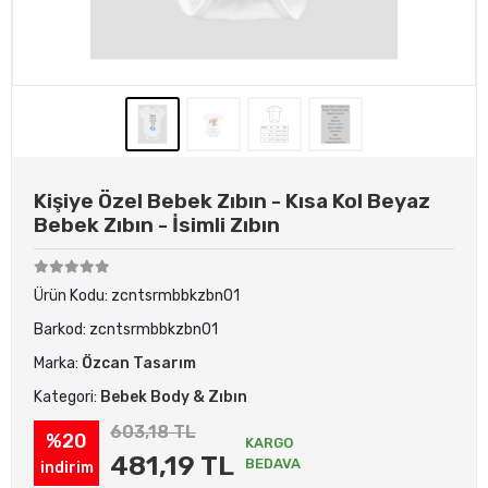
Kişiye Özel Bebek Zıbın - Kısa Kol Beyaz
Bebek Zıbın - İsimli Zıbın
Ürün Kodu:
zcntsrmbbkzbn01
Barkod:
zcntsrmbbkzbn01
Marka:
Özcan Tasarım
Kategori:
Bebek Body & Zıbın
603,18 TL
%20
KARGO
481,19 TL
BEDAVA
indirim