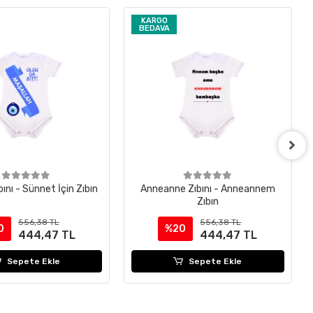
KARGO
BEDAVA
ını - Sünnet İçin Zıbın
Anneanne Zıbını - Anneannem
Zıbın
556,38 TL
556,38 TL
0
%20
444,47 TL
444,47 TL
Sepete Ekle
Sepete Ekle