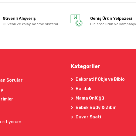
Güvenli Alışveriş
Geniş Ürün Yelpazesi
Güvenli ve kolay ödeme sistemi
Binlerce ürün ve kampany
Kategoriler
Dekoratif Obje ve Biblo
lan Sorular
Bardak
ip
Mama Önlüğü
irimleri
Bebek Body & Zıbın
Duvar Saati
k istiyorum.