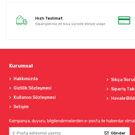
Hızlı Teslimat
Siparişleriniz en kısa sürede elinize ulaşır.
Kurumsal
Hakkımızda
Sıkça Soru
Gizlilik Sözleşmesi
Sipariş Tak
Kullanıcı Sözleşmesi
Havale Bild
İletişim
Kampanya, duyuru, bilgilendirmelerden e-posta ile haberdar olma
Gönder