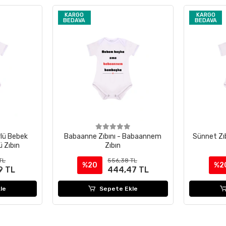
KARGO
KARGO
BEDAVA
BEDAVA
rlü Bebek
Babaanne Zıbını - Babaannem
Sünnet Zıb
ü Zıbın
Zıbın
TL
556,38 TL
%20
%2
9 TL
444,47 TL
le
Sepete Ekle