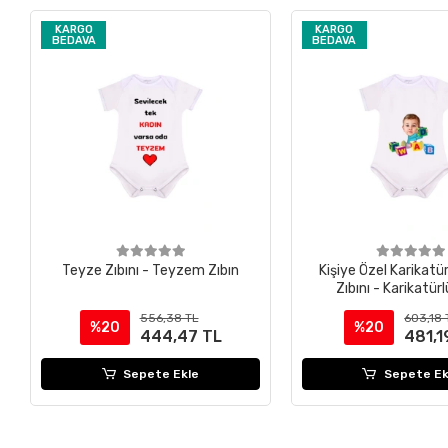
KARGO
KARGO
BEDAVA
BEDAVA
Teyze Zıbını - Teyzem Zıbın
Kişiye Özel Karikatü
Zıbını - Karikatürl
556,38 TL
603,18 
%20
%20
444,47 TL
481,1
Sepete Ekle
Sepete Ek