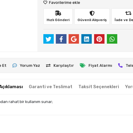
Favorilerime ekle
Hızlı Gönderi
Güvenli Alışveriş
İade ve D
e Et
Yorum Yaz
Karşılaştır
Fiyat Alarmı
Tel
Açıklaması
Garanti ve Teslimat
Taksit Seçenekleri
Yor
dan rahat bir kullanım sunar;