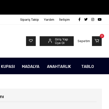
Sipariş Takip
Yardım
İletişim
0
Giriş Yap
Sepetim
Üye Ol
 KUPASI
MADALYA
ANAHTARLIK
TABLO
nı