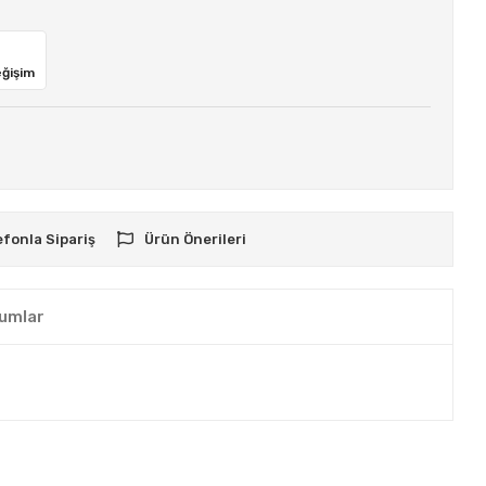
eğişim
efonla Sipariş
Ürün Önerileri
umlar