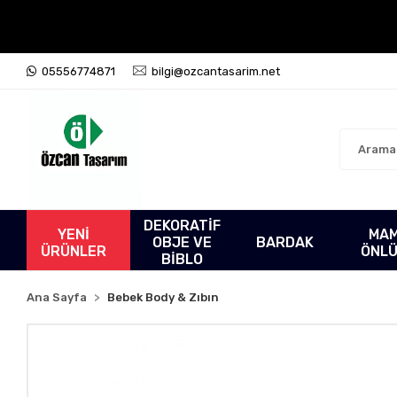
05556774871
bilgi@ozcantasarim.net
DEKORATİF
YENİ
MA
OBJE VE
BARDAK
ÜRÜNLER
ÖNL
BİBLO
Ana Sayfa
Bebek Body & Zıbın