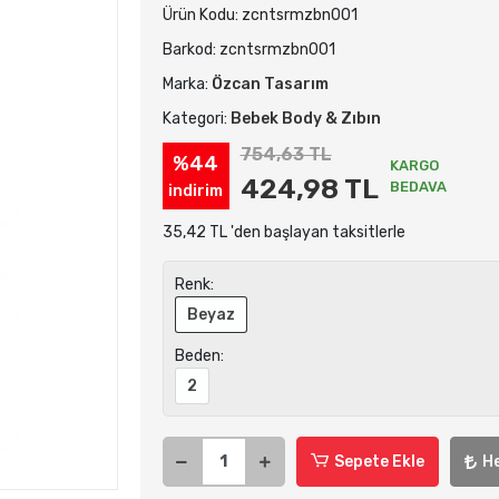
Ürün Kodu:
zcntsrmzbn001
Barkod:
zcntsrmzbn001
Marka:
Özcan Tasarım
Kategori:
Bebek Body & Zıbın
754,63 TL
%44
KARGO
424,98 TL
BEDAVA
indirim
35,42 TL 'den başlayan taksitlerle
Renk:
Beyaz
Beden:
2
Sepete Ekle
H