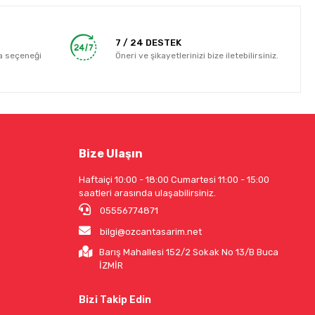
7 / 24 DESTEK
a seçeneği
Öneri ve şikayetlerinizi bize iletebilirsiniz.
Bize Ulaşın
Haftaiçi 10:00 - 18:00 Cumartesi 11:00 - 15:00
saatleri arasında ulaşabilirsiniz.
05556774871
bilgi@ozcantasarim.net
Barış Mahallesi 152/2 Sokak No 13/B Buca
İZMİR
Bizi Takip Edin