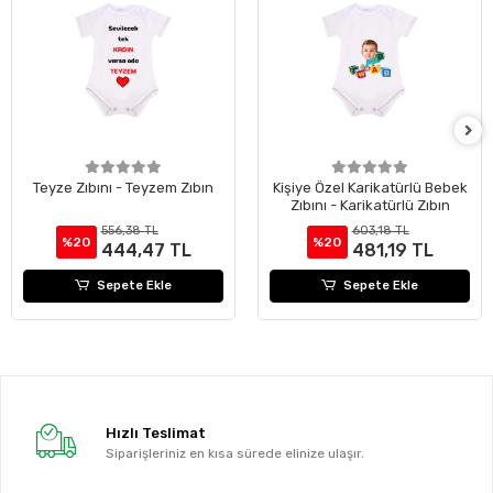
Teyze Zıbını - Teyzem Zıbın
Kişiye Özel Karikatürlü Bebek
Zıbını - Karikatürlü Zıbın
556,38 TL
603,18 TL
%20
%20
444,47 TL
481,19 TL
Sepete Ekle
Sepete Ekle
Hızlı Teslimat
Siparişleriniz en kısa sürede elinize ulaşır.