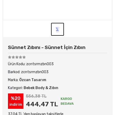
Sünnet Zıbını - Sünnet İçin Zıbın
Ürün Kodu:
zcntsrmzbn003
Barkod:
zcntsrmzbn003
Marka:
Özcan Tasarım
Kategori:
Bebek Body & Zıbın
556,38 TL
%20
KARGO
444,47 TL
BEDAVA
indirim
37,04 TL 'den başlayan taksitlerle