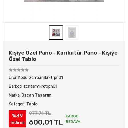
Kişiye Özel Pano - Karikatür Pano - Kişiye
Özel Tablo
Ürün Kodu:
zcntsrmkrktrpn01
Barkod:
zcntsrmkrktrpn01
Marka:
Özcan Tasarım
Kategori:
Tablo
977,71 TL
%39
KARGO
600,01 TL
BEDAVA
indirim