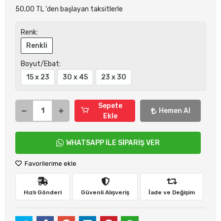
50,00 TL 'den başlayan taksitlerle
Renk:
Renkli
Boyut/Ebat:
15 x 23
30 x 45
23 x 30
Sepete
Hemen Al
Ekle
WHATSAPP İLE SİPARİŞ VER
Favorilerime ekle
Hızlı Gönderi
Güvenli Alışveriş
İade ve Değişim