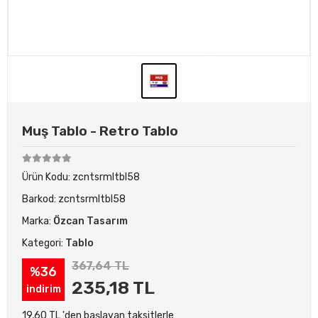
Muş Tablo - Retro Tablo
Ürün Kodu:
zcntsrmltbl58
Barkod:
zcntsrmltbl58
Marka:
Özcan Tasarım
Kategori:
Tablo
367,64 TL
%36
235,18 TL
indirim
19,60 TL 'den başlayan taksitlerle