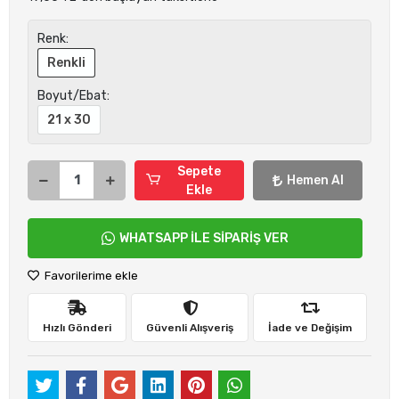
Renk:
Renkli
Boyut/Ebat:
21 x 30
Sepete
Hemen Al
Ekle
WHATSAPP İLE SİPARİŞ VER
Favorilerime ekle
Hızlı Gönderi
Güvenli Alışveriş
İade ve Değişim