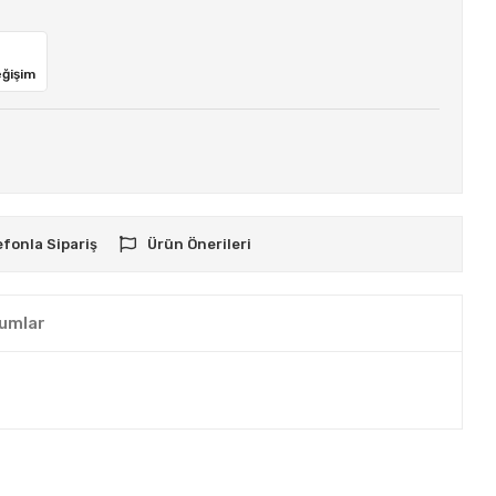
eğişim
efonla Sipariş
Ürün Önerileri
umlar