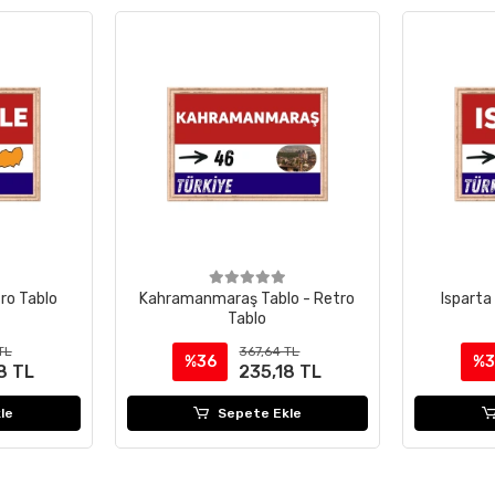
tro Tablo
Kahramanmaraş Tablo - Retro
Isparta
Tablo
TL
367,64 TL
%36
%3
8 TL
235,18 TL
le
Sepete Ekle