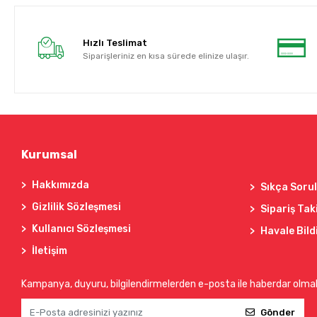
Hızlı Teslimat
Siparişleriniz en kısa sürede elinize ulaşır.
Kurumsal
Hakkımızda
Sıkça Soru
Gizlilik Sözleşmesi
Sipariş Tak
Kullanıcı Sözleşmesi
Havale Bild
İletişim
Kampanya, duyuru, bilgilendirmelerden e-posta ile haberdar olma
Gönder