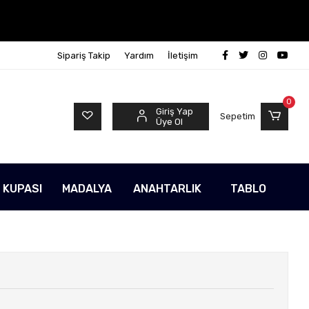
Sipariş Takip
Yardım
İletişim
0
Giriş Yap
Sepetim
Üye Ol
 KUPASI
MADALYA
ANAHTARLIK
TABLO