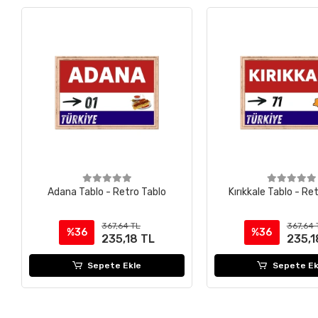
Adana Tablo - Retro Tablo
Kırıkkale Tablo - Re
367,64 TL
367,64 
%36
%36
235,18 TL
235,1
Sepete Ekle
Sepete Ek