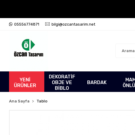
05556774871
bilgi@ozcantasarim.net
DEKORATİF
YENİ
MA
OBJE VE
BARDAK
ÜRÜNLER
ÖNL
BİBLO
Ana Sayfa
Tablo