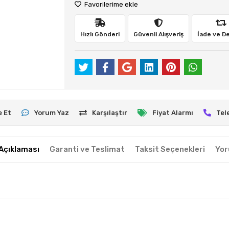
Favorilerime ekle
Hızlı Gönderi
Güvenli Alışveriş
İade ve D
e Et
Yorum Yaz
Karşılaştır
Fiyat Alarmı
Tel
Açıklaması
Garanti ve Teslimat
Taksit Seçenekleri
Yor