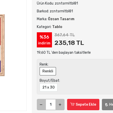
Ürün Kodu:
zcntsrmltbl81
Barkod:
zcntsrmltbl81
Marka:
Özcan Tasarım
Kategori:
Tablo
367,64 TL
%36
235,18 TL
indirim
19,60 TL 'den başlayan taksitlerle
Renk:
Renkli
Boyut/Ebat:
21 x 30
Sepete Ekle
H