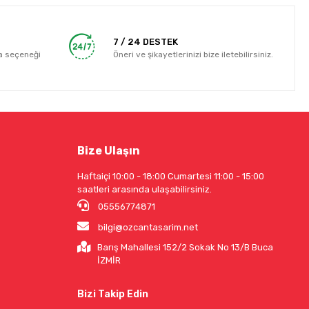
7 / 24 DESTEK
a seçeneği
Öneri ve şikayetlerinizi bize iletebilirsiniz.
Bize Ulaşın
Haftaiçi 10:00 - 18:00 Cumartesi 11:00 - 15:00
saatleri arasında ulaşabilirsiniz.
05556774871
bilgi@ozcantasarim.net
Barış Mahallesi 152/2 Sokak No 13/B Buca
İZMİR
Bizi Takip Edin