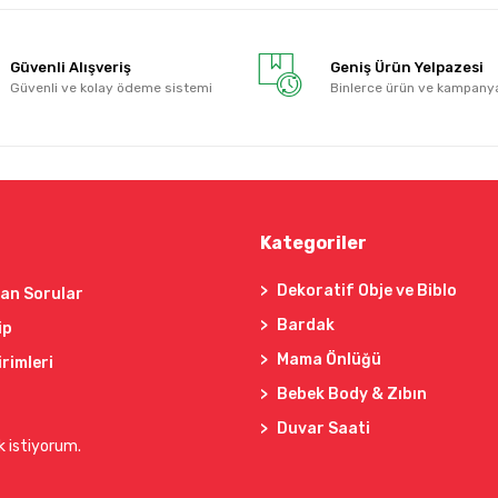
Güvenli Alışveriş
Geniş Ürün Yelpazesi
Güvenli ve kolay ödeme sistemi
Binlerce ürün ve kampany
Kategoriler
Dekoratif Obje ve Biblo
lan Sorular
Bardak
ip
Mama Önlüğü
irimleri
Bebek Body & Zıbın
Duvar Saati
k istiyorum.